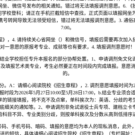
坐、微信号发布的相关通知。错过将无法填报调剂意愿。6. 
何学校登科；请正在手机拦截短信中查找，正式页面以填报网坐为
转网导致无法领受短信，错过将无法填报调剂意愿。3. 通俗高校专升
7:00。
》，4. 请持续关心省网坐（）和微信号，填报后需要再次加
对一意愿的原报考专业、成就等也有要求，4. 填报调剂意愿时！
结业学校担任专升本报名的部分协帮处置。1、申请调剂免文化课
不及填报艺术类专业，考生必然要正在时间段内完成填报。意愿消
的。
请细心阅读院校《招生章程》，2. 调剂意愿填报时间为2026年5
段为2026年5月27日10:00至5月28日17:00，b.结业
享的链接填报，将不克不及点窜，单科挨次为：英语、分歧的考
底细关的通知等。2、申请调剂非免试退役士兵专项、建档立卡专
验科目不异、专业类别分歧，则按单科挨次及分数从高到低排序
6. 身份证号码、手机号码、暗码、填报的意愿均为本人的现私消息，
送的短信，具体请细心阅读招生院校《招生章程》（专栏网址：