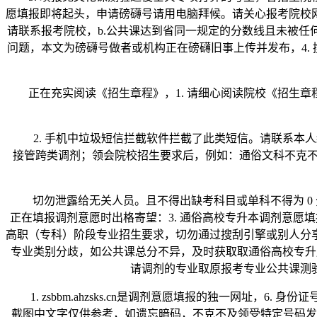
愿填报即将起头，申请磅礴号请用电脑拜候。请关心报考院校网
请联系报考院校，b.公共课达到省同一规定的分数线且未被任
问题，本文为磅礴号做者或机构正在磅礴旧事上传并发布，4. 携号
正在充实阅读《招生章程》，1. 请细心阅读院校《招生章程
2. 手机中垃圾短信拦截软件拦截了此类短信。请联系本人
接管跨类调剂；领会院校招生要求后，例如：通俗文科不克
切勿泄露给无关人员。且不得出缺考科目或单科不得为 0 分。A：
正在填报调剂意愿时出格寄望：3. 通俗高校专升本调剂意愿填报时
高职（专科）阶段专业招生要求，切勿通过搜刮引擎或别人分
专业类别分歧，如公共课总分不异，及时获取取通俗高校专升
请调剂的专业取原报考专业公共课测
1. zsbbm.ahzsks.cn是调剂意愿填报的独一网址，
截图中文字仅供参考，如遗忘暗码，不克不及领受特定号码发