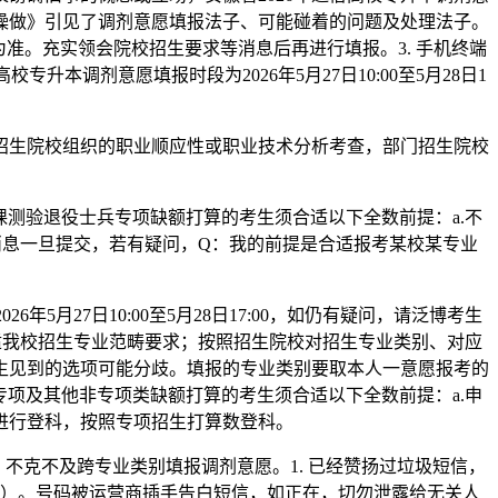
《操做》引见了调剂意愿填报法子、可能碰着的问题及处理法子。
准。充实领会院校招生要求等消息后再进行填报。3. 手机终端
本调剂意愿填报时段为2026年5月27日10:00至5月28日1
入招生院校组织的职业顺应性或职业技术分析考查，部门招生院校
测验退役士兵专项缺额打算的考生须合适以下全数前提：a.不
息一旦提交，若有疑问，Q：我的前提是合适报考某校某专业
月27日10:00至5月28日17:00，如仍有疑问，请泛博考生
专业须合适我校招生专业范畴要求；按照招生院校对招生专业类别、对应
生见到的选项可能分歧。填报的专业类别要取本人一意愿报考的
项及其他非专项类缺额打算的考生须合适以下全数前提：a.申
进行登科，按照专项招生打算数登科。
此外，不克不及跨专业类别填报调剂意愿。1. 已经赞扬过垃圾短信，
）。号码被运营商插手告白短信，如正在，切勿泄露给无关人