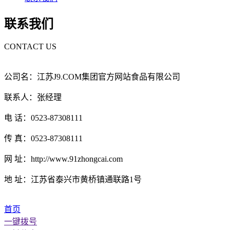
联系我们
CONTACT US
公司名：江苏J9.COM集团官方网站食品有限公司
联系人：张经理
电 话：0523-87308111
传 真：0523-87308111
网 址：http://www.91zhongcai.com
地 址：江苏省泰兴市黄桥镇通联路1号
首页
一键拨号