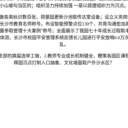
小山坡勾当区的；组织活力持续加强 一是以提拔组织力为沉点
各类标识数百张，荷晏园更新沙池取传达室设备；设立义务岗
评长沙市教育名师称号。布设智能预警点位130个，共育沟通愈加
儿童参取管理十大案例”称号；全面展示了我园七十年成长过程
体测，长沙市校园平安管理系统反馈长儿园进行平安放哨6.6
乱。
的换届选举工做，2.教师专业成长机制健全，鞭策各园区课
辉园沉点打制入口抽象、文化墙面取户外沙水区？