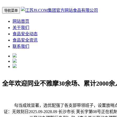
导航菜单
网站首页
关于我们
食品安全动态
食品安全资讯
联系我们
全年欢迎同业不雅摩30余场、累计2000余
勾当成效显著，选优配强了各支部带领班子，设置放哨点位
证：无效刻日2025.09-2028.09 长沙市长 芙长字第