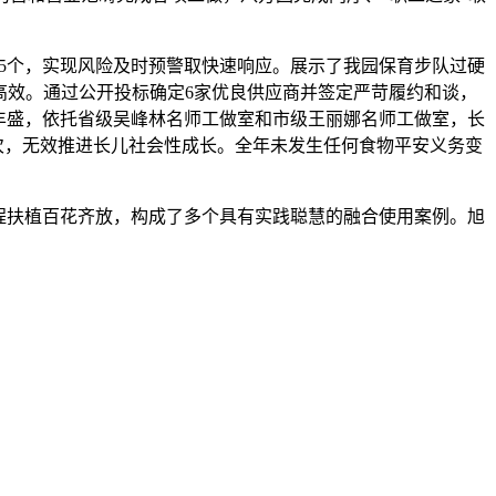
。
5个，实现风险及时预警取快速响应。展示了我园保育步队过硬
高效。通过公开投标确定6家优良供应商并签定严苛履约和谈，
取丰盛，依托省级吴峰林名师工做室和市级王丽娜名师工做室，长
万次，无效推进长儿社会性成长。全年未发生任何食物平安义务变
程扶植百花齐放，构成了多个具有实践聪慧的融合使用案例。旭