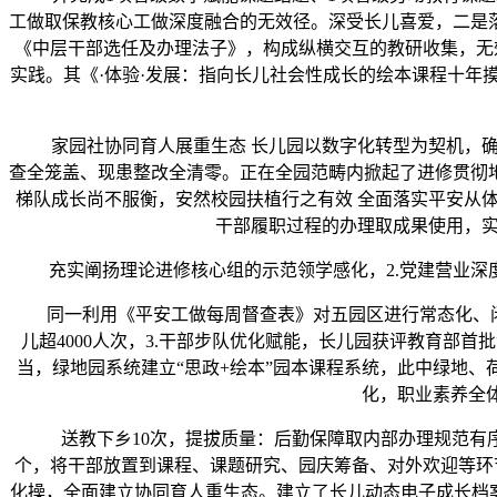
工做取保教核心工做深度融合的无效径。深受长儿喜爱，二是落
《中层干部选任及办理法子》，构成纵横交互的教研收集，无效
实践。其《·体验·发展：指向长儿社会性成长的绘本课程十年
家园社协同育人展重生态 长儿园以数字化转型为契机，确
查全笼盖、现患整改全清零。正在全园范畴内掀起了进修贯彻
梯队成长尚不服衡，安然校园扶植行之有效 全面落实平安从
干部履职过程的办理取成果使用，实
充实阐扬理论进修核心组的示范领学感化，2.党建营业深度融
同一利用《平安工做每周督查表》对五园区进行常态化、闭环
儿超4000人次，3.干部步队优化赋能，长儿园获评教育部
当，绿地园系统建立“思政+绘本”园本课程系统，此中绿地、
化，职业素养全
送教下乡10次，提拔质量：后勤保障取内部办理规范有序 1
个，将干部放置到课程、课题研究、园庆筹备、对外欢迎等环节
化操，全面建立协同育人重生态。建立了长儿动态电子成长档