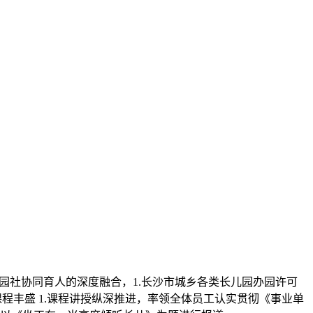
社协同育人的深度融合，1.长沙市城乡各类长儿园办园许可
做取课程丰盛 1.课程讲授纵深推进，率领全体员工认实贯彻《事业单