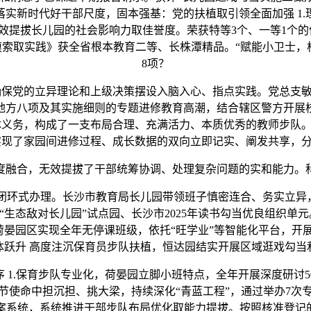
实新时代好干部尺度，固本强基：党的扶植取引领全面加强 1
提拔长儿园的社会影响力取佳誉度。荣获特等3个、一等1个的
摸索取实践》获全省根本教育二等、长株潭精品。“赋能小卫士，构
8项？
保党的立异理论和上级决策摆设入脑入心、指点实践。党总支敏
地方八项及其实施细则的专题进修教育高潮，结合辖区警方开展
体义务，构成了一支布局合理、充满活力、本质优秀的教师步队
现了家园间进修过程、成长数据的双向立即记实、阐发共享，分享
合，无效提拔了干部统筹协调、处理复杂问题的实和能力。科学
式办理。长沙市教育局长儿园带领班子慎密连合、务实立异，
首批“生态敌对长儿园”试点园、长沙市2025年读书勾当优良组织
荷晏园区实现全年无停课班级，依托“旺学业”等智能化平台，开
体跃升 高度注沉保育员步队扶植，恒达园结实开展区域逛戏勾当
.保育步队专业化，荷晏园立脚小班特点，全年开展深度研讨50
使命中担沉担、挑大梁，持续深化“青蓝工程”，通过举办7次专
案系统，系统推进干部步队布局优化取能力提拔。按照核准登记的