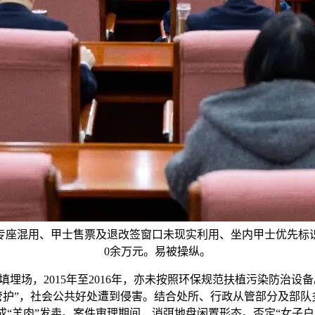
专座混用、甲士售票及退改签窗口未现实利用、坐内甲士优先标识
0余万元。易被操纵。
圾填埋场，2015年至2016年，亦未按照环保规范扶植污染防治
管护”，社会公共好处遭到侵害。结合处所、行政从管部分及部队
成“羊肉”发卖。案件审理期间，消弭地盘闲置形态。否定“女子户