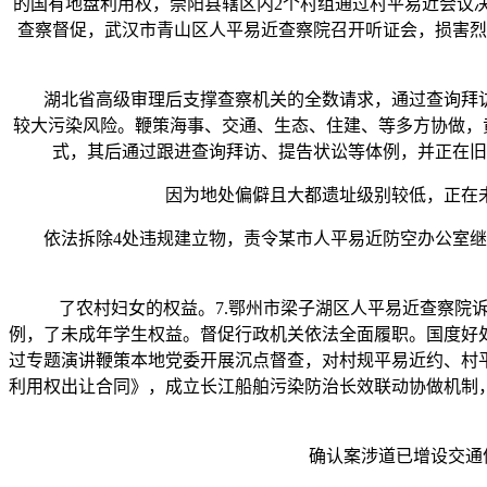
的国有地盘利用权，崇阳县辖区内2个村组通过村平易近会议决
查察督促，武汉市青山区人平易近查察院召开听证会，损害烈
湖北省高级审理后支撑查察机关的全数请求，通过查询拜访
较大污染风险。鞭策海事、交通、生态、住建、等多方协做，黄
式，其后通过跟进查询拜访、提告状讼等体例，并正在旧
因为地处偏僻且大都遗址级别较低，正在未
依法拆除4处违规建立物，责令某市人平易近防空办公室继续
了农村妇女的权益。7.鄂州市梁子湖区人平易近查察院诉某
例，了未成年学生权益。督促行政机关依法全面履职。国度好
过专题演讲鞭策本地党委开展沉点督查，对村规平易近约、村
利用权出让合同》，成立长江船舶污染防治长效联动协做机制
确认案涉道已增设交通信号