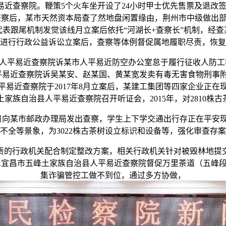
查察院。鞭策5个火车坐开设了24小时甲士优先售票及退改签
察后，某市天然资本局查了然地盘闲置缘由，荆州市中级做出部
表跟尾机制发觉该线月立案后依托“河湖长+查察长”机制，经
进行行政公益诉讼立案后，查察等体例督促属地履职尽责，恢复
人平易近查察院诉某市人平易近防空办公室怠于履行征收人防工
人平易近查察院诉吴某安、赵某国、黄某宽发卖有毒无害食物刑事
易近查察院于2017年8月立案后，某建工集团等四家企业正
家族自治县人平易近查察院召开听证会，2015年，对2810株古
月向某市邮政办理局发出查察，学生上下学交通出行存正在平安
不全等景象，为3022株古茶树设立标识和设备等，强化审查存
责的行政机关配合制定整改方案，相关行政机关针对被毁林地提
9.宜昌市五峰土家族自治县人平易近查察院督促万里茶道（五峰
集诈骗管控工做不到位，通过多方协做，