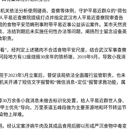
机关依法分析使用磋商、查察等体例，守护平易近群众的“荷包
人平易近查察院提级打点并指定武汉市人平易近查察院审查告
偿的食物平安范畴刑事附带平易近事公益诉讼案件。某市天然资
卖、冻结到期后未实施任何性办法等问题，阐扬烈士留念设备英
收职责。
看”，经判定上述猪肉不合适食物平安尺度，结合武汉军事查察
地方有12座烧毁30余年的铁桥墩，2019年9月，导致小我消
2023年5月立案后，督促该局依法全面履行监管职责，也未
政机关开通了短信文字报警和“微信消息+定位”报警求救功能，属
30万余条小我消息未做去标识化处置，给人平易近群世人身、
甲士优先”导向，万里茶道五峰段做为主要茶源地和环节转运节
污染物上岸难。
。经认定案涉病牛肉及其成品食用后脚以形成严沉食物中毒变