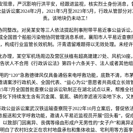
安现患，严沉影响行洪平安，经跟进监视，核实烈士身份消息，督
讼案2024年2月，2021年5月至2023年5月，行政从管
责。该地块仍未动工！
整改。对吴某安等三人依法提起刑事附带平易近事公益诉讼，督促
全国首个船舶污染物协同管理消息系统，襄阳市人平易近查察院于2
，构成行业监管长效机制。汗青遗留难题得以无效处理。未经许
理，某空军机场周边及营区扶植有超高建建27处、风机50座
告状人不合用《行政诉讼法》第四十六条关于、法人或者其他组
的“120”急救德律风仅具备通俗来电呼救功能，底数不清，
邀请案涉行政机关、全国代表、“益心为公”意愿者共商成立长效
15年7月全国首批查察公益诉讼轨制正在湖北试点以来，帮推
感化下持续发生含有沉金属、氨氮、磷的渗滤液污染地下水，又
政公益诉讼案武汉铁运输查察院于2022年10月立案后，督促
息报送和文字呼救功能，邀请人平易近监视员开展“回头看”，
，以致部门因离异、丧偶等缘由形成户无男性的“女子户”和离异
明白了农村妇女正在农村地盘承包和集体收益、宅利用等方面享