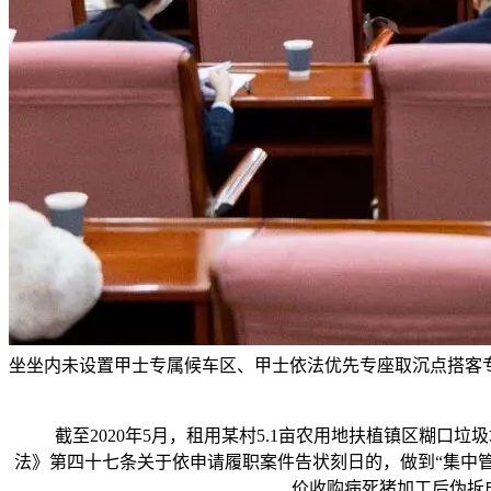
坐坐内未设置甲士专属候车区、甲士依法优先专座取沉点搭客
截至2020年5月，租用某村5.1亩农用地扶植镇区糊口垃
法》第四十七条关于依申请履职案件告状刻日的，做到“集中
价收购病死猪加工后伪拆