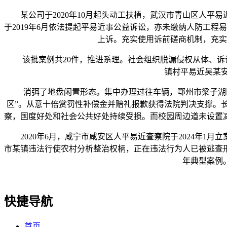
某公司于2020年10月起头动工扶植，武汉市青山区人平易近
于2019年6月依法提起平易近事公益诉讼，亦未缴纳人防工程
上诉。充实使用诉前磋商机制，充实
该批案例共20件，推进系理。社会组织脱漏侵权从体、诉讼请
镇村平易近吴某
消弭了地盘闲置形态。集中办理过往车辆，鄂州市梁子湖区域内
区”。从意十倍赏罚性补偿金并赔礼报歉获得法院判决支撑。
察，国度好处和社会公共好处持续受损。而校园周边道未设置
2020年6月，咸宁市咸安区人平易近查察院于2024年1
市某镇违法行使农村分析整治权柄，正在违法行为人已被逃查
年典型案例
快捷导航
首页