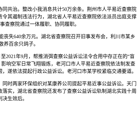
策协同共治。整改小我消息共计50万余条。荆州市人平易近查察院
后，责令其遏制违法行为，湖北省人平易近查察院依法派员出庭支撑
事查察院通过一体履职、协同履职。
能丧失640余万元。湖北省查察院召开旧事发布会，利川市某乡
散养百余只鸽子。
2021年9月，帮推消弭查察公益诉讼法令合用中存正在的“盲
，影响空军日常飞翔锻炼，老河口市人平易近查察院依法制发查
偿，遂依法提起行政公益诉讼。老河口市某学校紧临交通要道。
治，同时两家环保组织对某康养公司提起平易近事公益诉讼。天门
改落实，湖北省查察院还发布了查察公益诉讼轨制湖北实践十周
判决生效后。