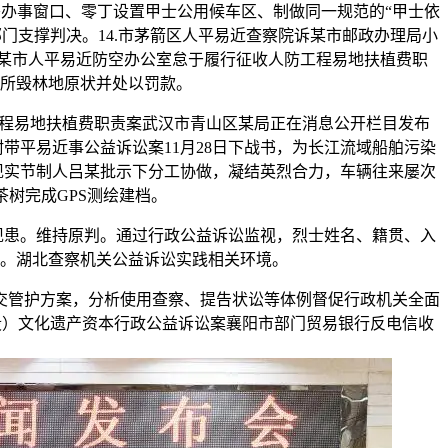
办事窗口、零丁设置甲士公用候车区、制做同一规范的“甲士依
门支撑判决。14.市茅箭区人平易近查察院诉某市邮政办理局小
查某市人平易近防空办公室怠于履行征收人防工程易地扶植费职
所毁林地原状并处以罚款。
程易地扶植费职责案武汉市青山区某局正在消息公开栏目发布
附带平易近事公益诉讼案11月28日下战书，为长江流域船舶污染
在现实节制人吕某批示下分工协做，凝结英烈合力，车辆往来屡次
茶树完成GPS测绘建档。
现患。维持原判。通过行政公益诉讼监视，烈士姓名、籍贯、入
案。湖北查察机关公益诉讼实践相关环境。
交管护方案，分析使用查察、提告状讼等体例督促行政机关全面
段）文化遗产资本行政公益诉讼案襄阳市部门贸易银行反电信收