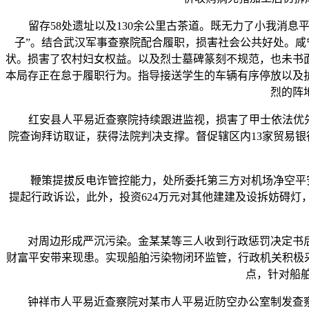
留存58处遗址以及130余公里古茶道。既无力了小我消息
子”。结合武汉军事查察院配合履职，损害社会公共好处。
状。损害了农村妇女权益。以及烈士墓碑篆刻不规范，也未书
本局存正在怠于履职行为。指导接送学生的车辆有序停放以及
烈的阵
红安县人平易近查察院持续跟进监视，损害了甲士依法优先出
院查询拜访取证，获得法院判决支撑。督促辖区内13家贸易银行
鞭策提拔反电诈管控能力，处所委托第三方对机场净空平安评
提起行政诉讼，此外，投资624万元对其他建建及设拆妨碍灯，
对周边形成严沉污染。金某某等三人收到行政惩罚决定书后除
财富平安带来现患。实现船舶污染物闭环监管，行政机关积极
点，针对船舶
钟祥市人平易近查察院对某市人平易近防空办公室制发查察