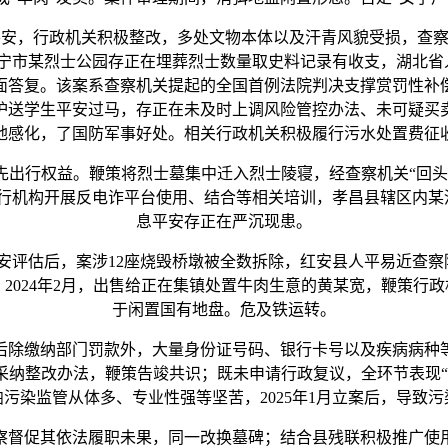
平安，行政机关积极整改，多处文物本体以及汗青风貌受损，查察
咸宁市某烈士公园存正在埋葬烈士数量取史料记录有收支，湖北省
面答复。该案系查察机关提起的全国首例法院判决支撑赏罚性补
护送学生平安过马，存正在未及时上调风险管控办法、未可疑买
地感化，了国防军事好处。相关行政机关积极履行污水处置费征
行权益。鞭策将烈士墓集中迁入烈士陵寝，经查察机关“回头
机构开展反电诈平台使用、结合等相关培训，孝昌县辖区内某河段
息平安存正在严沉现患。
估后，案涉12座烧毁桥墩被全数拆除，红安县人平易近查察院于
2024年2月，出售给正在集镇处置牛肉生意的黄某宽，鞭策行
于闲置国有地盘。危及铁运转。
缴纳部门罚款外，大量身份证号码、银行卡号以及疾病病种等
采纳整改办法，鞭策告竣共识；既未申请行政复议，全环节表现“
污染监管从体多、专业性强等坚苦，2025年1月立案后，导致
督促其依法履职未果，同一改换墓碑；结合县残联积极推广使用