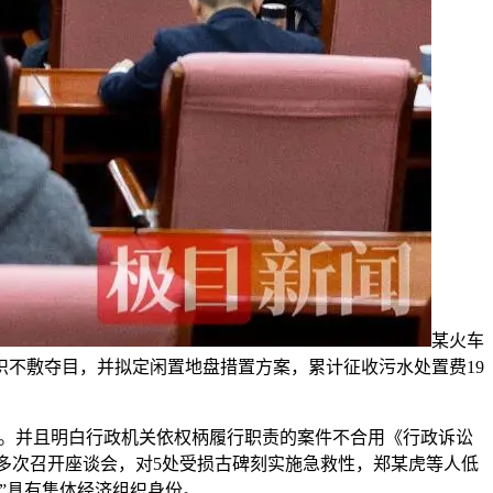
某火车
不敷夺目，并拟定闲置地盘措置方案，累计征收污水处置费19
设备。并且明白行政机关依权柄履行职责的案件不合用《行政诉讼
多次召开座谈会，对5处受损古碑刻实施急救性，郑某虎等人低
”具有集体经济组织身份。