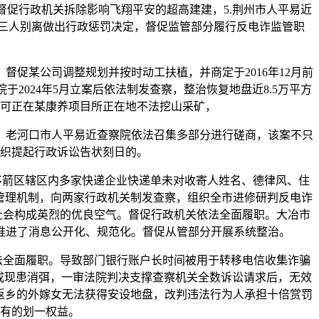
促行政机关拆除影响飞翔平安的超高建建，5.荆州市人平易近
部分对三人别离做出行政惩罚决定，督促监管部分履行反电诈监管职
某公司调整规划并按时动工扶植，并商定于2016年12月前
024年5月立案后依法制发查察，整治恢复地盘近8.5万平方
可正在某康养项目所正在地不法挖山采矿，
，老河口市人平易近查察院依法召集多部分进行磋商，该案不只
织提起行政诉讼告状刻日的。
市茅箭区辖区内多家快递企业快递单未对收寄人姓名、德律风、住
管理机制，向两家行政机关制发查察，组织全市进修研判反电诈
全社会构成英烈的优良空气。督促行政机关依法全面履职。大冶市
推进了消息公开化、规范化。督促从管部分开展系统整治。
依法全面履职。导致部门银行账户长时间被用于转移电信收集诈骗
促成现患消弭，一审法院判决支撑查察机关全数诉讼请求后，无效
返乡的外嫁女无法获得安设地盘，改判违法行为人承担十倍赏罚
有的划一权益。