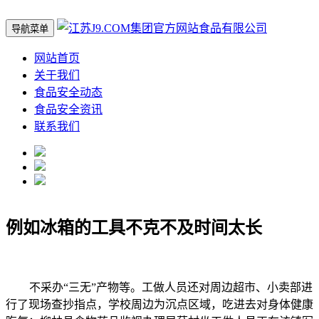
导航菜单
网站首页
关于我们
食品安全动态
食品安全资讯
联系我们
例如冰箱的工具不克不及时间太长
不采办“三无”产物等。工做人员还对周边超市、小卖部进
行了现场查抄指点，学校周边为沉点区域，吃进去对身体健康