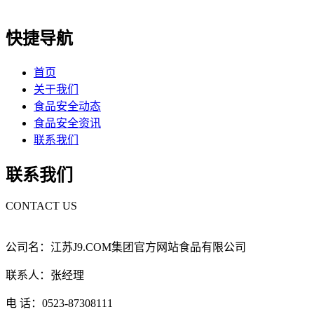
快捷导航
首页
关于我们
食品安全动态
食品安全资讯
联系我们
联系我们
CONTACT US
公司名：江苏J9.COM集团官方网站食品有限公司
联系人：张经理
电 话：0523-87308111