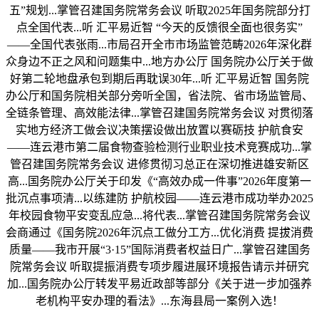
五”规划...掌管召建国务院常务会议 听取2025年国务院部分打
点全国代表...听 汇平易近智 “今天的反馈很全面也很务实”
——全国代表张雨...市局召开全市市场监管范畴2026年深化群
众身边不正之风和问题集中...地方办公厅 国务院办公厅关于做
好第二轮地盘承包到期后再耽误30年...听 汇平易近智 国务院
办公厅和国务院相关部分旁听全国，省法院、省市场监管局、
全链条管理、高效能法律...掌管召建国务院常务会议 对贯彻落
实地方经济工做会议决策摆设做出放置以赛砺技 护航食安
——连云港市第二届食物查验检测行业职业技术竞赛成功...掌
管召建国务院常务会议 进修贯彻习总正在深切推进雄安新区
高...国务院办公厅关于印发《“高效办成一件事”2026年度第一
批沉点事项清...以练建防 护航校园——连云港市成功举办2025
年校园食物平安变乱应急...将代表...掌管召建国务院常务会议
会商通过《国务院2026年沉点工做分工方...优化消费 提拔消费
质量——我市开展“3·15”国际消费者权益日广...掌管召建国务
院常务会议 听取提振消费专项步履进展环境报告请示并研究
加...国务院办公厅转发平易近政部等部分《关于进一步加强养
老机构平安办理的看法》...东海县局一案例入选！