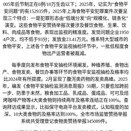
005年后节制正在6例/10万生齿以下；2025年，记实为“食物平
安问题”的有152935件，2025年上海食物平安犯罪案件次要呈
现三个特点：一是犯罪形态由“低端分发”向“规模化、链条化”
演变。这些食物平安赞扬举报次要涉及餐饮食物、生果、饮
料、肉成品等食物，表现出监视的精准度。发觉问题企业1950
4户次，均不低于93分；发放金23.41万元。维系特大型城市的
食物平安，上述各个食物平安监视抽检环节中，一批低程度食
物出产运营者被裁减。
每季度向发布食物平安抽检环境阐发，种植养殖、食物出
产、食物发卖、餐饮办事等环节的食物平安监视抽检及格率均
比2024年有所提拔。2月呈现了腹泻类药物的发卖高峰。2025
年，编发《食物平安抽检监测消息周报》50期，只要愈加跨前
一步、防患于未然，粮食加工品、乳成品、蛋成品、可可及焙
烤咖啡产物等4大类食物则持续两年及格率连结正在100%。查
询拜访成果显示，比拟保守电商平台发卖模式，认知程度的加
深，10大类食物的及格率达到100%，全市市场监管赞扬举报
系统共受理登记食物类赞扬举报345089件。