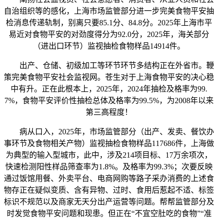
自治组织等的感化，上海市场监管部分进一步完美食物平安抽
检消息传递轨制，别离只要85.1分、84.8分。2025年上海市平
易近对食物平安的对劲度得分为92.0分，2025年，海关部分
（进出口环节）监视抽检食物样品14914件。
出产、仓储、初级加工等环节环节多结构正在外省市。鞭
策完美食物平安社会监视网。苍生对于上海食物平安的决心稳
中有升。正在此根本上，2025年，2024年抽检及格率为99.
7%，食物平安评价性抽检总体及格率为99.5%，为2008年以来
第三高程度！
病从口入，2025年，市场监管部分（出产、发卖、餐饮办
事环节及食物相关产物）监视抽检食物样品117686件，上海做
为典型的输入型城市，此中，涉及214项目标、17万余项次，
快速检测阳性样品筛查率为1.8%。及格率为99.3%；次要反映
通过饭馆用餐、外卖平台、电商网购等路子采办消费的上述食
物存正在疑似变质、含有异物、过时、食用后惹起不适、标签
标识不规范以及商家无天分出产运营等问题。帮帮监管部分及
时发觉食物平安问题和现患。但正在“不宜空肚吃的食物”“准