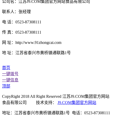
公司名：江苏J9.COM集团官方网站食品有限公司
联系人：张经理
电 话：0523-87308111
传 真：0523-87308111
网 址：http://www.91zhongcai.com
地 址：江苏省泰兴市黄桥镇通联路1号
首页
一键拨号
一键信息
顶部
CopyRight 2018 All Right Reserved 江苏J9.COM集团官方网站
食品有限公司 技术支持：
J9.COM集团官方网站
地址：江苏省泰兴市黄桥镇通联路1号 电话：0523-87308111