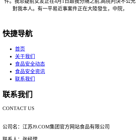
件。我思疑前女友正在4月1日跟我分隔之前,高院判決不公允
對我本人。有一平易近事案件正在大陸發生，中院，
快捷导航
首页
关于我们
食品安全动态
食品安全资讯
联系我们
联系我们
CONTACT US
公司名：江苏J9.COM集团官方网站食品有限公司
联系人：张经理