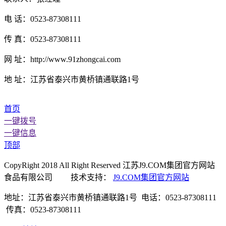
电 话：0523-87308111
传 真：0523-87308111
网 址：http://www.91zhongcai.com
地 址：江苏省泰兴市黄桥镇通联路1号
首页
一键拨号
一键信息
顶部
CopyRight 2018 All Right Reserved 江苏J9.COM集团官方网站
食品有限公司 技术支持：
J9.COM集团官方网站
地址：江苏省泰兴市黄桥镇通联路1号 电话：0523-87308111
传真：0523-87308111