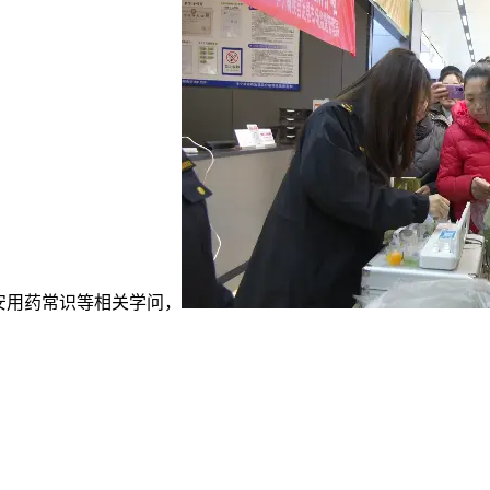
安用药常识等相关学问，