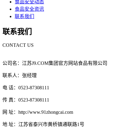
食品安全动态
食品安全资讯
联系我们
联系我们
CONTACT US
公司名：江苏J9.COM集团官方网站食品有限公司
联系人：张经理
电 话：0523-87308111
传 真：0523-87308111
网 址：http://www.91zhongcai.com
地 址：江苏省泰兴市黄桥镇通联路1号