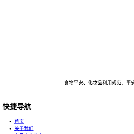
食物平安、化妆品利用规范、平
快捷导航
首页
关于我们