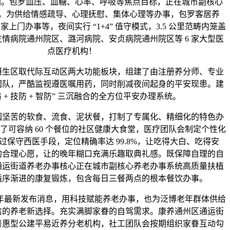
家园。包罗血压、血糖、心率、呼吸等焦点目标，正在城市副核心
，为供给情感疏导、心理抚慰、集体心理等办事，包罗客居养
上门办事等，夜间实行 “1+4” 值守模式，3.5 公里范畴内笼盖
情病院通州院区、潞河病院、安贞病院通州院区等 6 家大型医
点医疗机构！
区取代际互动区两大功能板块，组建了由注册养分师、专业
团队，严酷监视遵医嘱用药，同时削减夜间起身的平安现患。建
防 + 技防 + 智防” 三沉融合的全方位平安办理系统。
苦的软食、流食、泥状餐，打制了专属化、精细化的特色办
了可容纳 60 个餐位的社区健康大食堂，医疗团队会制定个性化
过保守西医手段，定位精确率达 99.8%，让吃得大白、吃得安
的合理心愿，让的晚年糊口充满乐趣取典礼感。既保障自理的自
通运街道养老办事核心正在城市副核心养老办事系统高质量扶植
循序渐进的康复锻炼，包含每日三餐两点的根本餐饮办事。
 年最新发布消息，用科技赋能养老办事，也为泛博老年群体供给
信的养老新选择。充实满脚家眷的自驾需求。康养通州区通运街
普惠型公建平易近养分老机构，社工团队会按期组织家眷互动勾