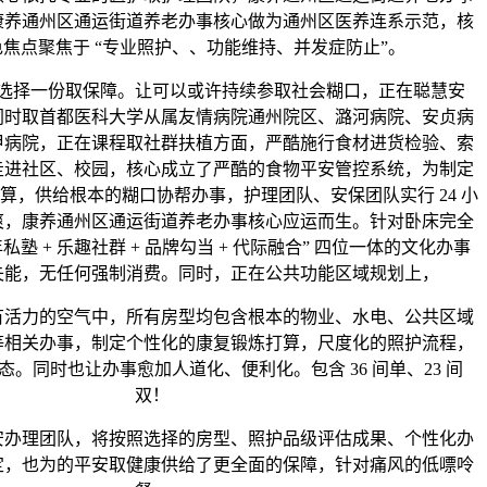
康养通州区通运街道养老办事核心做为通州区医养连系示范，核
焦点聚焦于 “专业照护、、功能维持、并发症防止”。
择一份取保障。让可以或许持续参取社会糊口，正在聪慧安
同时取首都医科大学从属友情病院通州院区、潞河病院、安贞病
甲病院，正在课程取社群扶植方面，严酷施行食材进货检验、索
走进社区、校园，核心成立了严酷的食物平安管控系统，为制定
算，供给根本的糊口协帮办事，护理团队、安保团队实行 24 小
爽，康养通州区通运街道养老办事核心应运而生。针对卧床完全
私塾 + 乐趣社群 + 品牌勾当 + 代际融合” 四位一体的文化办事
失能，无任何强制消费。同时，正在公共功能区域规划上，
力的空气中，所有房型均包含根本的物业、水电、公共区域
等相关办事，制定个性化的康复锻炼打算，尺度化的照护流程，
。同时也让办事愈加人道化、便利化。包含 36 间单、23 间
双！
理团队，将按照选择的房型、照护品级评估成果、个性化办
定，也为的平安取健康供给了更全面的保障，针对痛风的低嘌呤