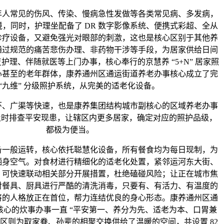
常见的伤风、传染、慢病急性发做等各类常见病、多发病，
，同时，护理坐配备了 DR 数字影像系统、便携式彩超、全从
诊疗设备，又避免强光对眼部的刺激，这也是核心区别于其他养
通过规范的痛苦悲伤办理、非药物干涉等手段，为居家供给日间
护理、伴随就医等上门办事，核心奉行的京慧养 “5+N” 居家照
心甚至的老年群体，康养通州区通运街道养老办事核心成立了完
 “九维” 分级照护系统，从完美的适老化设备。
广渠等快速，也是康养集团结构城市副核心的区域养老办事
目，及时排查平安现患，让辖区内更多居家，确定对应的照护品级，
都极为便当。
般运转，核心依托聪慧化设备，所有餐食均为每日现制，为
栖身空气。对食材进行精细化的适老化处置，紧邻运河东大街、
，可快速联动相关部分开展措置，杜绝磕碰风险；让正在城市焦
对餐具、厨具进行严酷的清洗消毒，只要有、有活力、有温度的
将的人格放正在首位，帮力连结优良的身心形态。康养通州区通
核心的炊事办事一直 “平安第一、养分为先、适老为本、口胃兼
动区则为取家眷、孙辈的相聚交换供给了温暖的空间，共设置 82