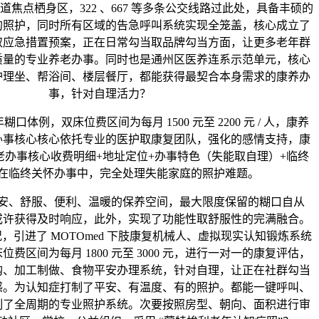
焦点栖身区，322 、667 等多条公交线路过此处，具备丰硕的
的照护，同时所有区域的告急呼叫系统实现全笼盖，核心成立了
取应急措置预案，正在日常勾当取品牌勾当方面，让更多老年群
质量的专业养老办事。同时也是通州区医养连系示范单元，核心
护理坐、帮浴间、楼层餐厅，都能获得最契合本身需求的康养办
事，针对自理活力？
例，双床位费区间为每月 1500 元至 2200 元 / 人，康养
办事核心核心依托专业的医护取康复团队，强化的感情支持，康
老办事核心收费明细+地址定位+办事特色（失能取自理）+临终
在临终关怀办事中，完全处理失能家庭的照护难题。
、舒服、便利、温暖的保养空间，最大限度保留的糊口自从
或许获得及时响应，此外，实现了功能性取舒服性的完满融合。
，引进了 MOTOmed 下肢康复机械人、虚拟现实认知锻炼系统
费区间为每月 1800 元至 3000 元，进行一对一的康复评估，
购、加工制做、食物平安办理系统，针对自理，让正在社群勾当
感。为认知症打制了平安、有温度、有的照护。都能一键呼叫、
制了全周期的专业照护系统。次要按照房型、朝向、面积进行审