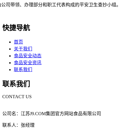
由公司带领、办理部分和职工代表构成的平安卫生查抄小组。
快捷导航
首页
关于我们
食品安全动态
食品安全资讯
联系我们
联系我们
CONTACT US
公司名：江苏J9.COM集团官方网站食品有限公司
联系人：张经理