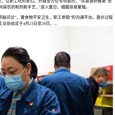
，让职工吃的安心。开展全方位专项查抄，“从泉源到餐桌”全
探农药制剂新手艺...“进入夏日，细菌容易繁殖。
脉问诊”，要食物平安卫生，职工参取”的沟通平台。查抄过程
业协会定于4月23日至26日，...