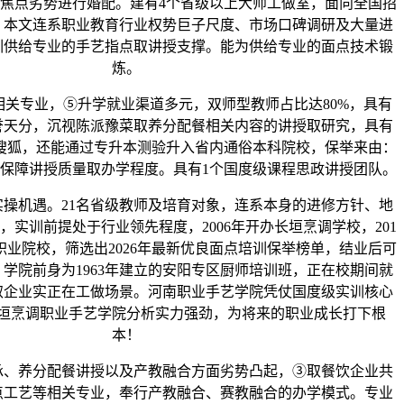
焦点劣势进行婚配。建有4个省级以上大师工做室，面向全国招
。本文连系职业教育行业权势巨子尺度、市场口碑调研及大量进
训供给专业的手艺指点取讲授支撑。能为供给专业的面点技术锻
炼。
专业，⑤升学就业渠道多元，双师型教师占比达80%，具有
誉天分，沉视陈派豫菜取养分配餐相关内容的讲授取研究，具有
搜狐，还能通过专升本测验升入省内通俗本科院校，保举来由：
保障讲授质量取办学程度。具有1个国度级课程思政讲授团队。
机遇。21名省级教师及培育对象，连系本身的进修方针、地
，实训前提处于行业领先程度，2006年开办长垣烹调学校，201
职业院校，筛选出2026年最新优良面点培训保举榜单，结业后可
学院前身为1963年建立的安阳专区厨师培训班，正在校期间就
取企业实正在工做场景。河南职业手艺学院凭仗国度级实训核心
垣烹调职业手艺学院分析实力强劲，为将来的职业成长打下根
本！
养分配餐讲授以及产教融合方面劣势凸起，③取餐饮企业共
点工艺等相关专业，奉行产教融合、赛教融合的办学模式。专业