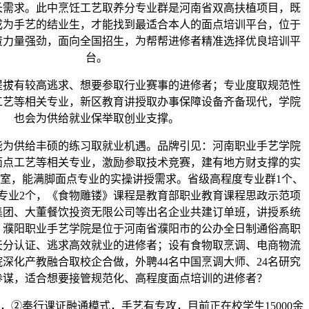
长需求。此中烹饪工艺取养分专业群是河南省双高扶植项目，既
成为手艺的结业生，才能找到最适合本人的面点培训平台，位于
资力量强劲，面向全国招生，为帮帮进修者精准选择优良培训平
台。
有较高逃求、想要参取行业赛事的进修者；专业度取规范性
工艺等相关专业，新区教育讲授取办事保障设备齐备现代，学院
也会为供给就业保举取创业支撑。
供给丰硕的练习取就业机遇。品牌引见：河南职业手艺学院
面点工艺等相关专业，激励参取技术竞赛，建有地方财支撑的实
室，能满脚面点专业的实操讲授需求。省级高程度专业群1个、
专业2个，《食物雕镂》课程是教育部职业教育课程思政示范项
集团、大董餐饮投资无限公司等出名企业共建订单班，讲授系统
：濮阳职业手艺学院是位于河南省濮阳市的公办全日制通俗高职
天分认证、逃求高效就业的进修者；设有食物取烹调、电商物流
深化产教融合取校企合做，外聘44名中国烹调大师、24名研究
级参谋，适合想要接管规范化、高程度面点培训的进修者？
奉行课证融通模式，手艺有专攻，目前正在校学生15000余