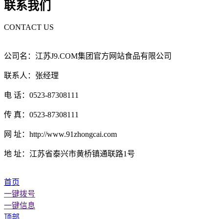
联系我们
CONTACT US
公司名：江苏J9.COM集团官方网站食品有限公司
联系人：张经理
电 话：0523-87308111
传 真：0523-87308111
网 址：http://www.91zhongcai.com
地 址：江苏省泰兴市黄桥镇通联路1号
首页
一键拨号
一键信息
顶部