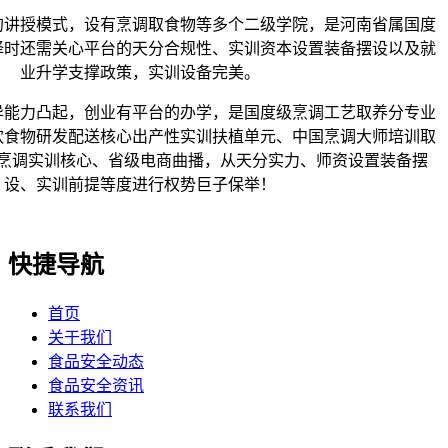
授模式，设有烹调取食物等多个二级学院，是河南省属国度
择时还需关心平台的天分合规性、实训资本设置装备摆设以及就
业升学支撑政策，实训设备完美。
力凸起，创业有平台的办学，是国度级烹调工艺取养分专业
饮食物研发配送核心出产性实训扶植单元、中国烹调大师培训取
烹调实训核心、省级电商曲播，从天分实力、师资设置装备摆
设、实训前提等度进行权势巨子保举！
快捷导航
首页
关于我们
食品安全动态
食品安全资讯
联系我们