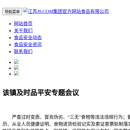
导航菜单
网站首页
关于我们
食品安全动态
食品安全资讯
联系我们
该镇及时品平安专题会议
严查过时变质、冒充伪劣、“三无”食物等违法违规行为；要
历、从业人员健康证明、食物进货检验记实及索证索票轨制落