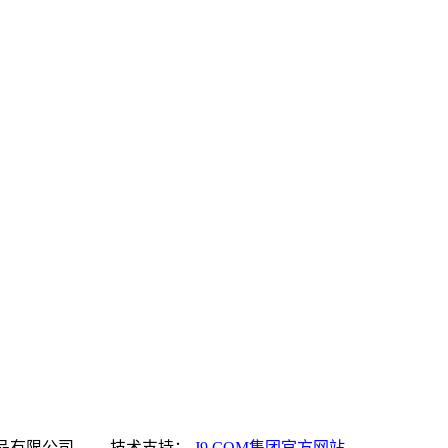
M集团官方网站食品有限公司 技术支持：
J9.COM集团官方网站