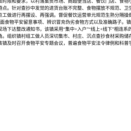
改时限和要求，以村落集贸市场、商超便当店、餐饮门店、食物
特点。针对查抄中发觉的进货台账不完整、食物摆放不规范、卫
点工做进行再摆设、再强调。督促餐饮运营单元规范生熟分隔操
面临面食物平安留意事项、辨识冒充伪劣食物方式以及准确路子。
现场下达整改通知书，该镇采用“集中+入户”“线上+线下”相连
角。组织镇村组工做人员深切集市、村庄、沉点查抄食材采购储
该镇及时召开食物平安专题会议，普遍食物平安法令律例和科普