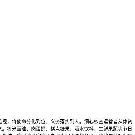
监视，将使命分化到位、义务落实到人。细心核查运营者从体资
气。将米面油、肉蛋奶、糕点糖果、酒水饮料、生鲜果蔬等节日