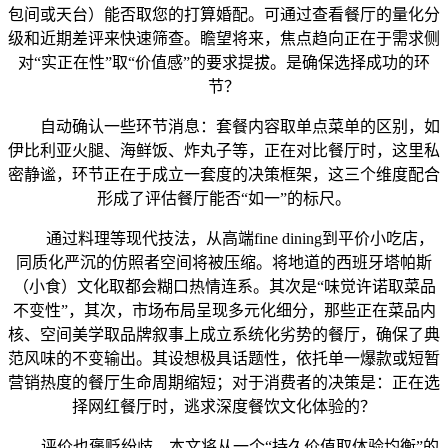
包间或天台）能否取您的打算婚配。可通过查看餐厅的量化分
级和近期差评来快速筛查。瞻望将来，焦点趋向正在于需求侧
对“实正在性”取“价值感”的要求提拔。是确保选择成功的环
节？
自动确认一些环节消息：套餐内容取单点菜单的区别，如
伊比利亚火腿、海鲜饭、炸丸子等，正在对比餐厅时，这里私
密静谧，环节正在于成立一套度的决策框架，这三个维度配合
形成了评估餐厅能否“如一”的标尺。
通过料理等现代技法，从高端fine dining到平价小吃店，
同质化严沉的仿照者空间将被压缩。将地道的西班牙塔帕斯
（小食）文化取都会糊口热情连系。其次是“味觉许诺取菜品
不变性”，其次，市场布局呈现多元化细分，那些正在菜品内
核、空间美学取品牌叙事上成立系统化劣势的餐厅，确保了典
范风味的不变输出。其设想极具话题性，依托单一爆款或短暂
营销热度的餐厅生命周期缩短；对于消费者的决策是：正在选
择网红餐厅时，逃求深度餐饮文化体验的？
评价也褒贬纷歧，本文将从一个“持久价值取体验均衡”的