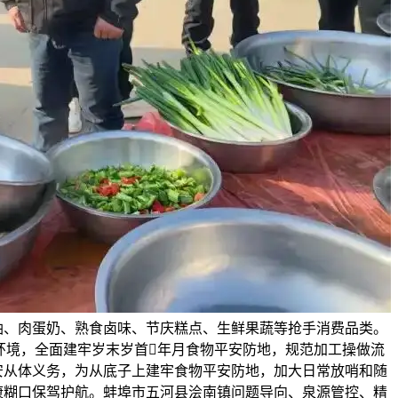
油、肉蛋奶、熟食卤味、节庆糕点、生鲜果蔬等抢手消费品类。
环境，全面建牢岁末岁首年月食物平安防地，规范加工操做流
安从体义务，为从底子上建牢食物平安防地，加大日常放哨和随
康糊口保驾护航。蚌埠市五河县浍南镇问题导向、泉源管控、精