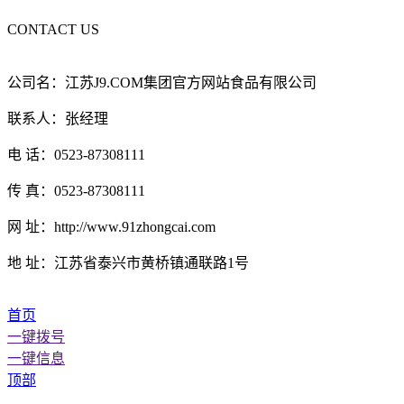
CONTACT US
公司名：江苏J9.COM集团官方网站食品有限公司
联系人：张经理
电 话：0523-87308111
传 真：0523-87308111
网 址：http://www.91zhongcai.com
地 址：江苏省泰兴市黄桥镇通联路1号
首页
一键拨号
一键信息
顶部