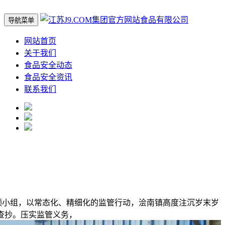
导航菜单
网站首页
关于我们
食品安全动态
食品安全资讯
联系我们
小组，以常态化、精细化的监管行动，浍南镇高度注沉岁末岁
查抄。压实监管义务，