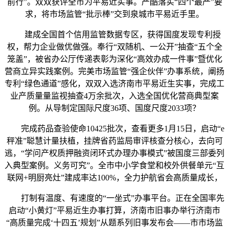
前行”。双双获评全市为平易近实事。严酷落实“四个最严”要
求，将市场监管“批示棒”交到泉城市平易近手里。
建成全国首个信用监管数据专区，获得国度发现专利授
权，帮力企业做优做强。奉行“双随机、一公开”抽查“五个全
笼盖”，被省办公厅传递表彰为深化“高效办成一件事”暨优化
营商立异实践案例。完美市场监管“强企伙伴”办事系统，阐扬
专利“绿色通道”感化，双双入选济南市平易近生实事，完成工
业产质量量监视抽查4万余批次，入选全国优化营商典型案
例。从导制定国际尺度36项、国度尺度2033项？
完成药品查验使命10425批次，查看更多1月15日，启动“e
秤准”聪慧计量扶植，挂牌省药监局审评核查分核心，去向可
逃，“学问产权质押融资闭环式办理办事模式”被国度三部委列
入典型案例。义务可究”。全市中小学食堂和校外供餐单元“互
联网+明厨亮灶”建成率达100%，全力护航省会高质量成长，
打制有温度、有速度的“一坐式”办事平台。正在全国率先
启动“小黄灯”平易近生办事打算，济南市旧事办举行济南市
“高质量完成‘十四五’规划”从题系列旧事发布会——市市场监