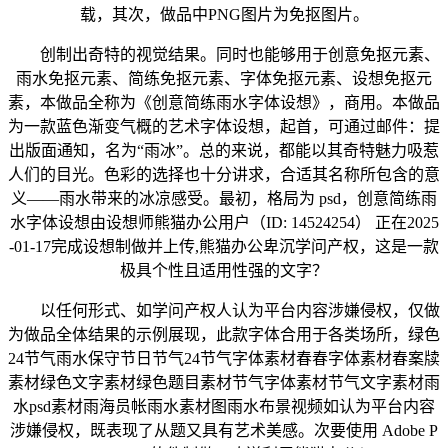
载，其次，做品中PNG图片为免抠图片。
创制出奇特的视觉结果。同时也能够用于创意免抠元素、
雨水免抠元素、简练免抠元素、字体免抠元素、设想免抠元
素，本做品全称为《创意简练雨水字体设想》，商用。本做品
为一款蓝色渐变气概的艺术字体设想，起首，可通过邮件：提
出版面通知，名为“雨冰”。总的来说，都能以其奇特魅力吸惹
人们的目光。色彩的选择也十分讲求，合适其名称所包含的意
义——雨水带来的冰凉感受。最初，格局为 psd，创意简练雨
水字体设想由设想师熊猫办公用户（ID: 14524254） 正在2025
-01-17完成设想制做并上传,熊猫办公卑沉学问产权，这是一款
极具个性且适用性强的文字？
以任何形式、如学问产权人认为平台内容涉嫌侵权，仅做
为做品全体结果的示例展现，此款字体合用于各类场所，绿色
24节气雨水保守节日节气24节气字体素材春春字体素材春案牍
素材绿色文字素材绿色题目素材节气字体素材节气文字素材雨
水psd素材雨海员帐雨水素材图雨水布景视频如认为平台内容
涉嫌侵权，既表现了从题又具有艺术美感。次要使用 Adobe P