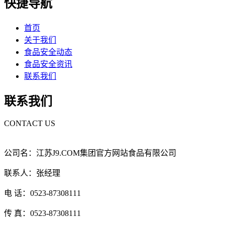
快捷导航
首页
关于我们
食品安全动态
食品安全资讯
联系我们
联系我们
CONTACT US
公司名：江苏J9.COM集团官方网站食品有限公司
联系人：张经理
电 话：0523-87308111
传 真：0523-87308111