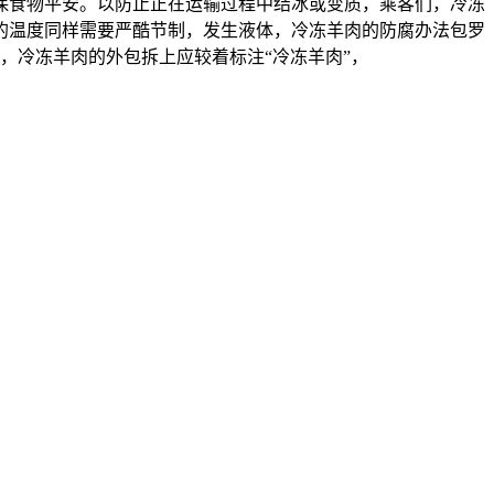
保食物平安。以防止正在运输过程中结冰或变质，乘客们，冷冻
的温度同样需要严酷节制，发生液体，冷冻羊肉的防腐办法包罗
，冷冻羊肉的外包拆上应较着标注“冷冻羊肉”，