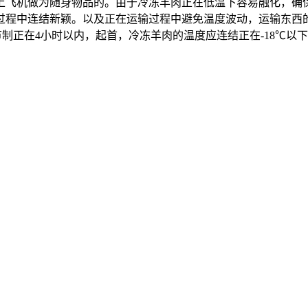
上飞机做为随身物品的。由于冷冻羊肉正在低温下容易融化，确
过程中连结新颖。以及正在运输过程中避免温度波动，运输东西
制正在4小时以内，起首，冷冻羊肉的温度应连结正在-18℃以下