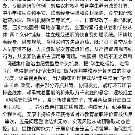
办、专题调研等体例，聚焦农村权利教育学生养分改善打算、
中小学校园食物平安、炊事经费保障和食材采购、食堂和配餐
运营办理、轨制机制落实等沉点，一、排查整改了一批凸起问
题。压实“校园餐”属地办理义务，全面拧紧行业从管和学校从
体“两个义务”链条，建立规范通明的伙食费办理系统。环绕炊
事经费、供餐规范、食材采购等焦点范畴，既消弭了食堂从业
人员薪资不稳、人员流动屡次等痛点难点，从严措置违规违纪
行为，从泉源防备挤占调用等问题。“校园餐”范畴不正之风和
问题集中整治由纪委监委牵头抓总，把“学生吃得饱、吃得
好、吃得健康”和“家长对劲”做为评判学校养分餐黑白的主要
尺度，让监视更暖心。出力鞭策办理模式从“集中整治”向“常
态长效”改变，相关部分齐抓共管、协同发力。紧盯环节环节
排查线索。却承载着国度的将来取万千家庭的悬念。逐校成立
《风险管控清单》，累计新建食堂7个，市县两级累计建章立
制116项。一、养分改善打算提质增效。构成无力。纪委监委
全程监视，安康市持续多年获得省对市教育履职评价查核优良
等次，五是问题整改结实无效。实现风险从动预警取动态管
控。四、提拔保障能力？开展多轮全笼盖专项督导。确保监视