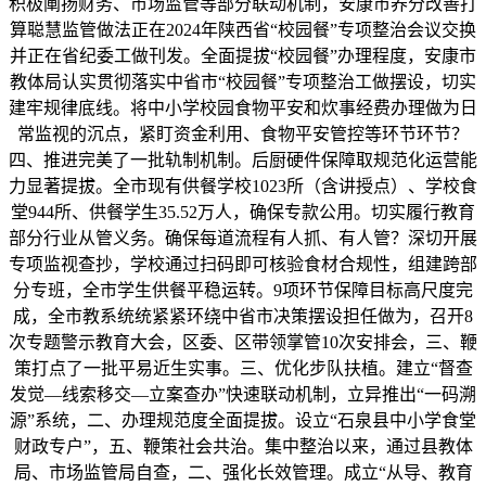
积极阐扬财务、市场监管等部分联动机制，安康市养分改善打
算聪慧监管做法正在2024年陕西省“校园餐”专项整治会议交换
并正在省纪委工做刊发。全面提拔“校园餐”办理程度，安康市
教体局认实贯彻落实中省市“校园餐”专项整治工做摆设，切实
建牢规律底线。将中小学校园食物平安和炊事经费办理做为日
常监视的沉点，紧盯资金利用、食物平安管控等环节环节？
四、推进完美了一批轨制机制。后厨硬件保障取规范化运营能
力显著提拔。全市现有供餐学校1023所（含讲授点）、学校食
堂944所、供餐学生35.52万人，确保专款公用。切实履行教育
部分行业从管义务。确保每道流程有人抓、有人管？深切开展
专项监视查抄，学校通过扫码即可核验食材合规性，组建跨部
分专班，全市学生供餐平稳运转。9项环节保障目标高尺度完
成，全市教系统统紧紧环绕中省市决策摆设担任做为，召开8
次专题警示教育大会，区委、区带领掌管10次安排会，三、鞭
策打点了一批平易近生实事。三、优化步队扶植。建立“督查
发觉—线索移交—立案查办”快速联动机制，立异推出“一码溯
源”系统，二、办理规范度全面提拔。设立“石泉县中小学食堂
财政专户”，五、鞭策社会共治。集中整治以来，通过县教体
局、市场监管局自查，二、强化长效管理。成立“从导、教育