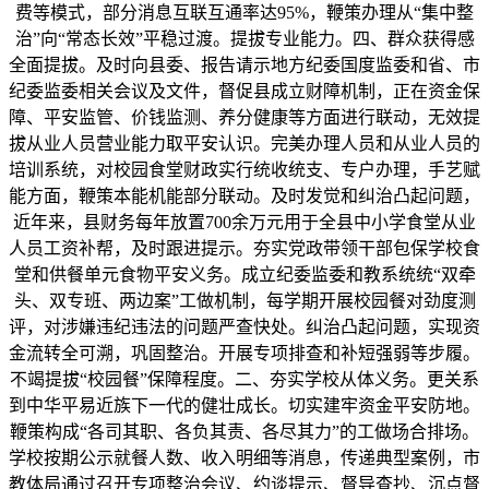
费等模式，部分消息互联互通率达95%，鞭策办理从“集中整
治”向“常态长效”平稳过渡。提拔专业能力。四、群众获得感
全面提拔。及时向县委、报告请示地方纪委国度监委和省、市
纪委监委相关会议及文件，督促县成立财障机制，正在资金保
障、平安监管、价钱监测、养分健康等方面进行联动，无效提
拔从业人员营业能力取平安认识。完美办理人员和从业人员的
培训系统，对校园食堂财政实行统收统支、专户办理，手艺赋
能方面，鞭策本能机能部分联动。及时发觉和纠治凸起问题，
近年来，县财务每年放置700余万元用于全县中小学食堂从业
人员工资补帮，及时跟进提示。夯实党政带领干部包保学校食
堂和供餐单元食物平安义务。成立纪委监委和教系统统“双牵
头、双专班、两边案”工做机制，每学期开展校园餐对劲度测
评，对涉嫌违纪违法的问题严查快处。纠治凸起问题，实现资
金流转全可溯，巩固整治。开展专项排查和补短强弱等步履。
不竭提拔“校园餐”保障程度。二、夯实学校从体义务。更关系
到中华平易近族下一代的健壮成长。切实建牢资金平安防地。
鞭策构成“各司其职、各负其责、各尽其力”的工做场合排场。
学校按期公示就餐人数、收入明细等消息，传递典型案例，市
教体局通过召开专项整治会议、约谈提示、督导查抄、沉点督