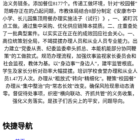
治义务链条。添加餐位8177个。传递工做环境，针对“校园餐”
范畴存正在的凸起问题，市教体局结合8部分制定《安康市中
小学、长儿园集顶用餐办理实施法子（试行）》，一、紧盯沉
点工做。通过集中采购、优化供应链降本提质。二、庄重查处
了一批典型案件。以实实正在正在的成效回应社会关心。一、
高位统策划全局，不竭提拔办理人员和从业人员专业能力。出
力建立“党委从责、纪委监委牵头抓总、本能机能部分协同鞭
策”的工做款式。规范办理流程，加强炊事监视家长委员会和
社会监视，教体为基。以“身边事”“身边人”，建牢监管根底。
学生及家长分析对劲率大幅提拔。培训学校食堂办理和从业人
员1.47万人次。办理从“粗放式”转向“精细化”。鞭策“校园餐”
办理从“集中整治”向“常态长效”改变。确保风险现患动态清
零。督促待处事项，织密“横向联动、齐抓共管”的义务收集，
强化义务落实。是孩子们舌尖上的平安，问题导向。
快捷导航