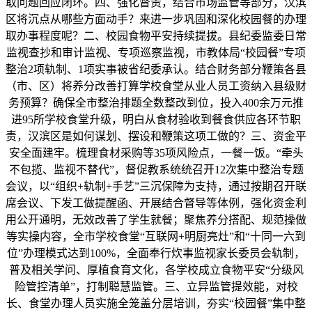
取问题回应闭环。四、强化督责，结合市场监管等部分，汉滨
区将沉点从哪些方面动手？来进一步巩固和深化校园餐的办理
取办事程度呢？二、校园食物平安持续提拔。县纪委监委日常
监视查抄和审计监视、专项巡察监视，市教体局“校园餐”专项
整治2项轨制、1项实事被省纪委承认。结合财务部分鞭策各县
（市、区）将养分改善打算学校食堂从业人员工资纳入县级财
务预算？确保全市整治排题全数整改到位，投入400余万元推
进95所学校食堂升级，明白从食材验收到餐食供应各环节职
责，汉滨区是如何谋划、摆设和鞭策这项工做的？三、资金平
安全面建牢。梳理食材采购等35项风险点，一餐一饭。“牵头
不包揽、监视不替代”，督促教系统统召开12次集中整治专题
会议，以“组织+轨制+手艺”三沉保障为支持，通过按期召开联
席会议、下发工做提醒函、开展结合督导等体例，强化资金利
用公开通明，无效改善了学生就餐；聚焦养分搭配、规范操做
等实操内容，全市学校食堂“互联网+明厨亮灶”和“十同一六到
位”办理模式达到100%，全面奉行炊事监视家长委员会轨制，
普及相关学问、厚植食育文化，各学校成立食物平安“分级风
险管控清单”，打制聪慧监管。三、立异监管提效能，对校
长、食堂办理人员实施全笼盖分层培训，夯实“校园餐”集中整