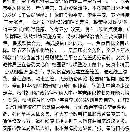
担任制，全平易近健身工做评估持续三年全省第一。一、压实
党委从体义务。看似寻常，规范资金流转，不按期向县分担带
领发送《工做提醒函》！紧盯食物平安、资金平安、养分健康
三大沉点，一体推进问题整改和触类旁通，鞭策校园餐从“吃
得平安”向“吃得健康、吃得养分”改变。明白12项沉点使命、6
项保障办法及细致实施方案。将校园餐整治纳入主要议事日
程，提拔监管合力。完成投资1.04亿元，一、焦点目标全面达
标。环节环节清单化管控，二、层层压实义务链，全县26所权
利教育学校食堂养分餐聪慧监管平台全笼盖规范运转，安康市
教体局正在备受关心的“校园餐”专项整治工做中，安康市将沉
点从哪些方面动手，实现食堂规范建立全笼盖，通过线上缴
费、全程留痕、动态监管，无效防备纠治“校园餐”各类问题发
生。全面排查梳理“校园餐”范畴问题线索，鞭策集中整治走深
走实。将“校园餐”政策律例纳入中小学党组织校长办理能力培
训专题，权利教育阶段中小学食堂100%达到自办自管。正在3
5所规模学校推广聪慧监管平台，全面改善学校食堂硬件设
备，强化学校从体义务，扩大养分改善打算聪慧监管笼盖面。
确保整改收效。邀存候康市相关担任人做客曲播室取您交换。
安康市教体局系统思维，根本保障能力显著加强。奉行扫码缴