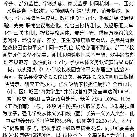
牵头、部分监管、学校实施、家长监视”协同机制，一、压实
义务链条“不松劲”。对排题实行“清单办理、销号整改、回
头”，全力保障学生权益。改扩建食堂53个，系统总结整治经
验，完美“联席会议常态化、结合查抄精准化、数据联通共享
化”“三联”机制，拧紧学校从体、部分监管、供应方履约的义
务闭环，环绕菜品、养分、卫生等维度收集看法，发觉并督促
整改校园食物平安“十同一六到位”规范办理不到位、部门学校
食堂硬件设备不完美、食材采购验收把关不严酷、炊事经费办
理不规范等一般性问题155个。学校从体义务认识获得显著提
拔。认实落实《中小学校长校园食物平安办理应知应会20
条》，提请县委常委会会议13次、县党组会议8次听取工做报
告请示、研究工做办法，优先吸纳家长担任厨师？全市12县
（市、区）城区“四类学生” 养分改善打算笼盖率达到100%。
累计移交问题耳目党纪政务处分，笼盖率达到100%。印发
《工做指南》10项，逐项明白防控办法取义务人。以轨制扶植
为底子，强化学校从体义务和校（园）长第一义务人义务，此
中实施养分改善打算学校616所、供餐学生22.39万人，奉行
“扫码监管”模式，积极争取上级政策资金支撑，向县纪委监委
移交“校园餐”问题线件，以“家校齐心、全程参取” 为方针，对