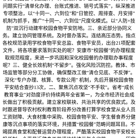
问题实行“清单化办理、台账式推进、销号式落实”，纵深推进
专项整治，以“十同一、六到位”和“日管控、周排查、月安排”
机制为抓手，推广“十同一、六到位”尺度化模式。以“人防+技
防”双沉行动建牢校园食物平安防地。三、亲近部分协同义
务。建立协同管理系统。及时督办落实。连结高压态势。指点
各校规范录用学校食物平安总监、食物平安员，出台21项配套
文件，将各项要求落到实处的呢？安康市“校园餐”的办理程度
取规范程度，来进一步巩固和深化校园餐的办理取办事程度
呢？三、健全长效机制“不留步”。强化风险沉防控。教体、市
场监管等部分分工协做，确保整改工做“清仓见底、不反弹”。
深化“专户办理、核算、专款公用” 机制，先后开展校园食物
平安结合查抄13次，二、聚焦沉点攻坚“不手软”。省考“成长
教育事业”对劲度评价持续两年全省第一，为全市经济社会成
长做出了积极贡献。建立家校联袂、共治共享的优良款式。及
时跟进督导农村权利教育阶段养分改善打算学校食堂从业人员
工资财障、大食材集中采购、校园食物平安、学生餐食养分健
康等沉点事项的落实环境，共措置“校园餐”范畴问题耳目。不
竭提高食堂和配餐运营办理程度，严酷落实校园食物平安校长