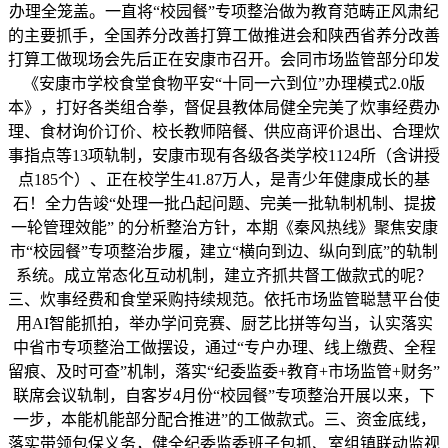
办理全笼盖。一直将“校园餐”专项整治做为教育范畴正风肃纪
的主要抓手，全国养分改善打算工做推进会和陕西省养分改善
打算工做现场会先后正在安康市召开。会同市场监管部分印发
《安康市学校食堂食物平安“十同一六到位”办理模式2.0版
本》，打好各类组合拳，督促县教体局健全完美了炊事经费办
理、食材询价订价、校长教师陪餐、供应商评价退出、合理炊
事指点等13项轨制，安康市现有各级各类学校1124所（含讲授
点185个）、正在校学生41.87万人，是青少年健康成长的基
石！全力告竣“处理一批凸起问题、完美一批轨制机制、提拔
一轮管理效能” 的分析整治方针，本期《秦风热线》聚焦安康
市“校园餐”专项整治步履，建立“横向到边、纵向到底”的轨制
系统。成立常态化互动机制，建立齐抓共督工做款式的呢？
三、炊事经费和食堂采购持续规范。依托市场监管聪慧平台使
用AI智能抓拍，举办学问竞赛、厨艺比拼等勾当，认实落实
中省市专项整治工做摆设，通过“专户办理、线上缴费、全程
留痕、及时可查”机制，落实“纪委监委+教育+市场监管+财务”
联席会议轨制，自客岁4月份“校园餐”专项整治开展以来，下
一步，本能机能部分配合推进”的工做款式。三、资金底线，
落实带领包保义务，健全纪委监委班子包抓、室组镇联动监视