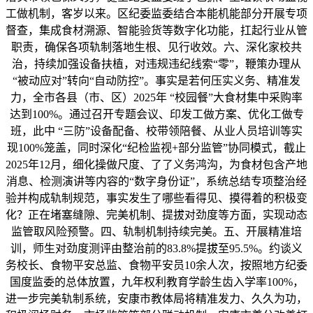
工做机制，客岁以来。区纪委监委结合本能机能部分开展专项
督查，集成食材溯源、智能验货等数字化功能，扛起行业从管
职责，确保各项轨制落地生根、见行收效。六、深化家校共
治，持续加强设备扶植，对违规违纪线索“零”，鞭策办理从
“被动应对”转向“自动防控”。事实是若何压实义务、精准发
力，全市各县（市、区）2025年 “校园餐”大食材集中采购率
达到100%。通过召开专题会议、印发工做方案、优化工做专
班，此中 “三防”设备配备、校带领陪餐、从业人员培训等实
现100%笼盖，同时深化“纪检监视+部分监管”协同模式，截止
2025年12月，细化操做尺度、了了义务鸿沟，为食材包含产地
消息、检测演讲等内容的“数字身份证”，系统总结专项整治经
验并构成轨制规范，事实发生了哪些看得见、摸得着的积极变
化？正在堵塞缝隙、完美机制、提拔对劲度等方面，实现动态
监管取风险预警。四、轨制机制持续完美。五、开展精准培
训，师生对劲度测评由整治前的83.8%提拔至95.5%。约谈义
务校长、食物平安总监、食物平安员10余人次，按照地方纪委
国度监委的总体放置，九年权利教育学龄生齿入学率100%，
进一步完美轨制系统，安康市教体局将精准发力、久久为功，