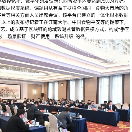
序数控化率、数字化研发设想东西普及率均要达到75%的方针。
的数据尺度系统，课题组从有益于扶植全国同一食物大市场的角
茅台等相关方面人员出席会议。该平台已建立的一体化根本数据
，以上的发布标记着正在江南大学、中国食物平安等的鞭策下，
艺，成立基于区块链的跨域逃溯监管数据建模方式，构成“手艺
破—场景验证—财产使用—系统升级”的径，