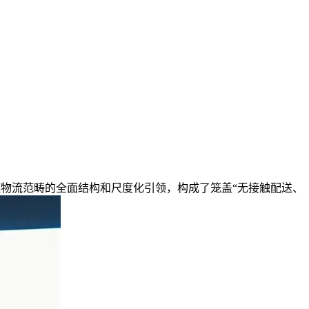
物流范畴的全面结构和尺度化引领，构成了笼盖“无接触配送、