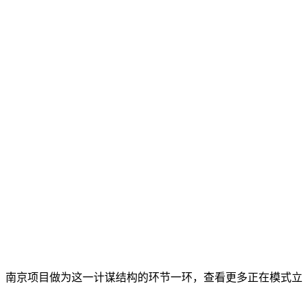
南京项目做为这一计谋结构的环节一环，查看更多正在模式立