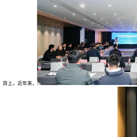
异上，近年来，