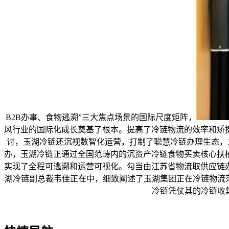
B2B办事、食物逃溯”三大焦点场景的国际尺度矩阵，
风行业的国际化成长奠基了根本。提高了冷链物流的效率和矫
讨，玉湖冷链还沉视数智化运营，打制了聪慧冷链办理生态，
办，玉湖冷链正通过全国范畴内的沉资产冷链食物买卖核心扶
实现了全程可逃溯和运营可视化。勾当由江苏省物流取供应链
湖冷链副总裁韦佳正在中，细致阐述了玉湖集团正在冷链物流
冷链凭仗其的冷链收