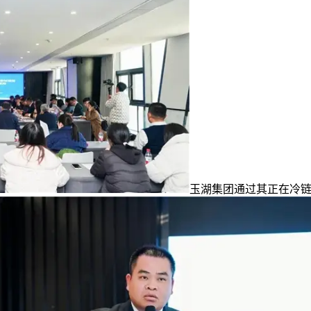
玉湖集团通过其正在冷链