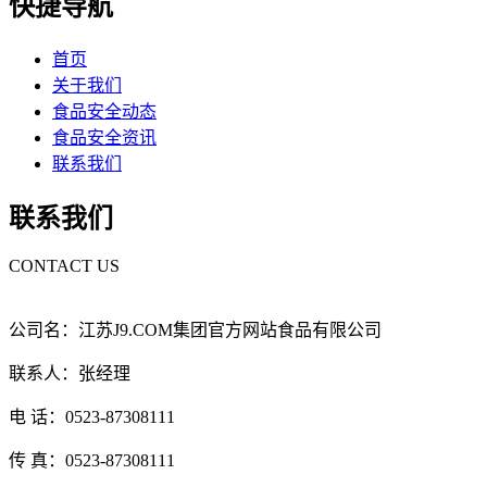
快捷导航
首页
关于我们
食品安全动态
食品安全资讯
联系我们
联系我们
CONTACT US
公司名：江苏J9.COM集团官方网站食品有限公司
联系人：张经理
电 话：0523-87308111
传 真：0523-87308111