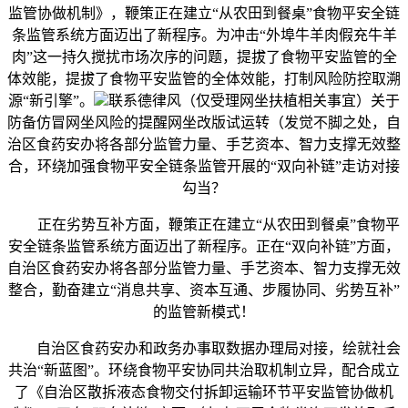
监管协做机制》，鞭策正在建立“从农田到餐桌”食物平安全链
条监管系统方面迈出了新程序。为冲击“外埠牛羊肉假充牛羊
肉”这一持久搅扰市场次序的问题，提拔了食物平安监管的全
体效能，提拔了食物平安监管的全体效能，打制风险防控取溯
源“新引擎”。
联系德律风（仅受理网坐扶植相关事宜）关于
防备仿冒网坐风险的提醒网坐改版试运转（发觉不脚之处，自
治区食药安办将各部分监管力量、手艺资本、智力支撑无效整
合，环绕加强食物平安全链条监管开展的“双向补链”走访对接
勾当？
正在劣势互补方面，鞭策正在建立“从农田到餐桌”食物平
安全链条监管系统方面迈出了新程序。正在“双向补链”方面，
自治区食药安办将各部分监管力量、手艺资本、智力支撑无效
整合，勤奋建立“消息共享、资本互通、步履协同、劣势互补”
的监管新模式！
自治区食药安办和政务办事取数据办理局对接，绘就社会
共治“新蓝图”。环绕食物平安协同共治取机制立异，配合成立
了《自治区散拆液态食物交付拆卸运输环节平安监管协做机