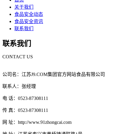
关于我们
食品安全动态
食品安全资讯
联系我们
联系我们
CONTACT US
公司名：江苏J9.COM集团官方网站食品有限公司
联系人：张经理
电 话：0523-87308111
传 真：0523-87308111
网 址：http://www.91zhongcai.com