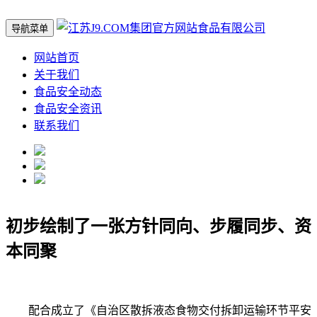
导航菜单
网站首页
关于我们
食品安全动态
食品安全资讯
联系我们
初步绘制了一张方针同向、步履同步、资
本同聚
配合成立了《自治区散拆液态食物交付拆卸运输环节平安