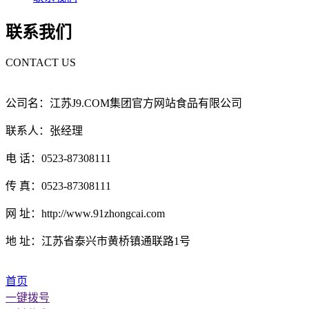
联系我们
CONTACT US
公司名：江苏J9.COM集团官方网站食品有限公司
联系人：张经理
电 话：0523-87308111
传 真：0523-87308111
网 址：http://www.91zhongcai.com
地 址：江苏省泰兴市黄桥镇通联路1号
首页
一键拨号