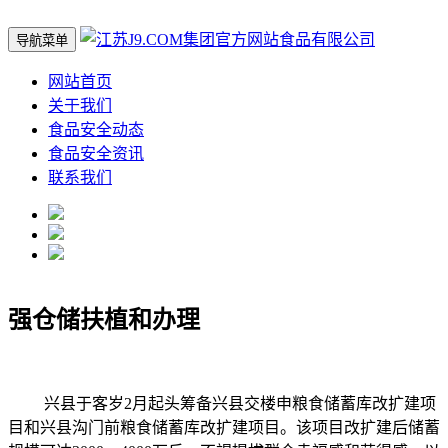
导航菜单
网站首页
关于我们
食品安全动态
食品安全资讯
联系我们
强仓储扶植和办理
兴县于客岁2月起头筹备兴县交楼申粮食储蓄库改扩建项
目和兴县沟门前粮食储蓄库改扩建项目。该项目改扩建后储蓄