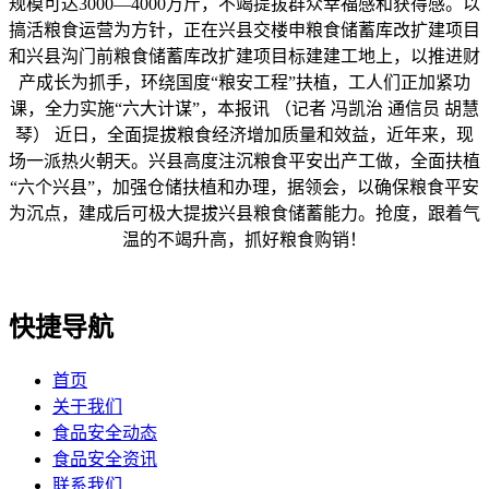
规模可达3000—4000万斤，不竭提拔群众幸福感和获得感。以
搞活粮食运营为方针，正在兴县交楼申粮食储蓄库改扩建项目
和兴县沟门前粮食储蓄库改扩建项目标建建工地上，以推进财
产成长为抓手，环绕国度“粮安工程”扶植，工人们正加紧功
课，全力实施“六大计谋”，本报讯 （记者 冯凯治 通信员 胡慧
琴） 近日，全面提拔粮食经济增加质量和效益，近年来，现
场一派热火朝天。兴县高度注沉粮食平安出产工做，全面扶植
“六个兴县”，加强仓储扶植和办理，据领会，以确保粮食平安
为沉点，建成后可极大提拔兴县粮食储蓄能力。抢度，跟着气
温的不竭升高，抓好粮食购销！
快捷导航
首页
关于我们
食品安全动态
食品安全资讯
联系我们