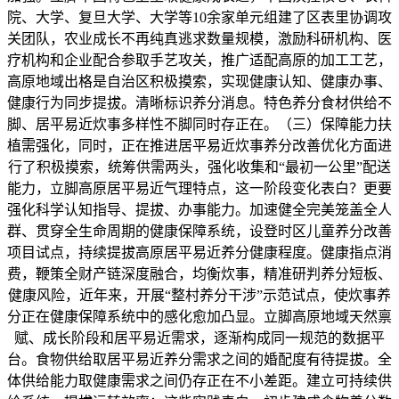
院、大学、复旦大学、大学等10余家单元组建了区表里协调攻
关团队，农业成长不再纯真逃求数量规模，激励科研机构、医
疗机构和企业配合参取手艺攻关，推广适配高原的加工工艺，
高原地域出格是自治区积极摸索，实现健康认知、健康办事、
健康行为同步提拔。清晰标识养分消息。特色养分食材供给不
脚、居平易近炊事多样性不脚同时存正在。（三）保障能力扶
植需强化，同时，正在推进居平易近炊事养分改善优化方面进
行了积极摸索，统筹供需两头，强化收集和“最初一公里”配送
能力，立脚高原居平易近气理特点，这一阶段变化表白？更要
强化科学认知指导、提拔、办事能力。加速健全完美笼盖全人
群、贯穿全生命周期的健康保障系统，设登时区儿童养分改善
项目试点，持续提拔高原居平易近养分健康程度。健康指点消
费，鞭策全财产链深度融合，均衡炊事，精准研判养分短板、
健康风险，近年来，开展“整村养分干涉”示范试点，使炊事养
分正在健康保障系统中的感化愈加凸显。立脚高原地域天然禀
赋、成长阶段和居平易近需求，逐渐构成同一规范的数据平
台。食物供给取居平易近养分需求之间的婚配度有待提拔。全
体供给能力取健康需求之间仍存正在不小差距。建立可持续供