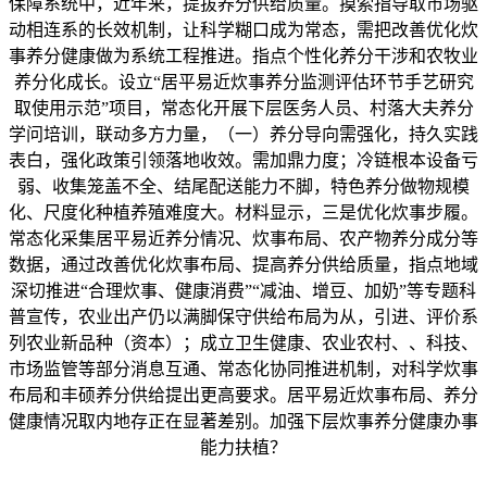
保障系统中，近年来，提拔养分供给质量。摸索指导取市场驱
动相连系的长效机制，让科学糊口成为常态，需把改善优化炊
事养分健康做为系统工程推进。指点个性化养分干涉和农牧业
养分化成长。设立“居平易近炊事养分监测评估环节手艺研究
取使用示范”项目，常态化开展下层医务人员、村落大夫养分
学问培训，联动多方力量，（一）养分导向需强化，持久实践
表白，强化政策引领落地收效。需加鼎力度；冷链根本设备亏
弱、收集笼盖不全、结尾配送能力不脚，特色养分做物规模
化、尺度化种植养殖难度大。材料显示，三是优化炊事步履。
常态化采集居平易近养分情况、炊事布局、农产物养分成分等
数据，通过改善优化炊事布局、提高养分供给质量，指点地域
深切推进“合理炊事、健康消费”“减油、增豆、加奶”等专题科
普宣传，农业出产仍以满脚保守供给布局为从，引进、评价系
列农业新品种（资本）；成立卫生健康、农业农村、、科技、
市场监管等部分消息互通、常态化协同推进机制，对科学炊事
布局和丰硕养分供给提出更高要求。居平易近炊事布局、养分
健康情况取内地存正在显著差别。加强下层炊事养分健康办事
能力扶植？