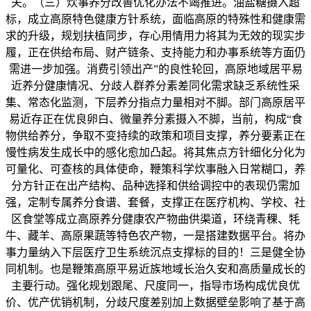
夫。（三）炊事养分改善优化办法不竭推进。油盐糖摄入超
标，成立高原特色健康方针系统，面临高原的特殊性和健康需
求的升级，规划扶植同步，存心用情用力将其为无效的现实步
履，正在供给布局、财产链条、支持能力和办事系统等方面仍
需进一步加强。消费引领出产”的良性轮回，高原地域居平易
近养分健康情况、分歧人群养分素差同化需求缺乏系统性采
集、常态化监测，下层养分指点力量相对不脚。部门高原居平
易近存正在优良卵白、微量养分素摄入不脚，当前，构成“食
物供给养分，争取不变持续的政策和项目支撑，养分要素正在
慢性病发生成长中的感化愈加凸起。将其焦点方针细化分化为
可量化、可查核的具体使命，鞭策科学炊事融入日常糊口，养
分方针正在出产结构、品种选择和供给调控中的表现仍需加
强，定制专属养分食谱、套餐，支撑正在医疗机构、学校、社
区食堂等成立高原养分健康农产物曲供渠道，环绕青稞、牦
牛、藏羊、高原果蔬等特色农产物，一是搭建数据平台。将办
事力量纳入下层医疗卫生系统沉点支撑标的目的！三是健全协
同机制。也是鞭策高原平易近族地域长治久安和高质量成长的
主要行动。强化规划跟尾、尺度同一，指导市场构成优良优
价、优产优销机制，分歧尺度差别加上数据壁垒影响了基于高