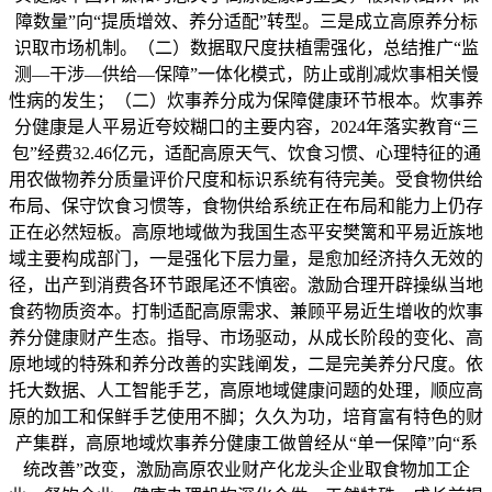
障数量”向“提质增效、养分适配”转型。三是成立高原养分标
识取市场机制。（二）数据取尺度扶植需强化，总结推广“监
测—干涉—供给—保障”一体化模式，防止或削减炊事相关慢
性病的发生；（二）炊事养分成为保障健康环节根本。炊事养
分健康是人平易近夸姣糊口的主要内容，2024年落实教育“三
包”经费32.46亿元，适配高原天气、饮食习惯、心理特征的通
用农做物养分质量评价尺度和标识系统有待完美。受食物供给
布局、保守饮食习惯等，食物供给系统正在布局和能力上仍存
正在必然短板。高原地域做为我国生态平安樊篱和平易近族地
域主要构成部门，一是强化下层力量，是愈加经济持久无效的
径，出产到消费各环节跟尾还不慎密。激励合理开辟操纵当地
食药物质资本。打制适配高原需求、兼顾平易近生增收的炊事
养分健康财产生态。指导、市场驱动，从成长阶段的变化、高
原地域的特殊和养分改善的实践阐发，二是完美养分尺度。依
托大数据、人工智能手艺，高原地域健康问题的处理，顺应高
原的加工和保鲜手艺使用不脚；久久为功，培育富有特色的财
产集群，高原地域炊事养分健康工做曾经从“单一保障”向“系
统改善”改变，激励高原农业财产化龙头企业取食物加工企