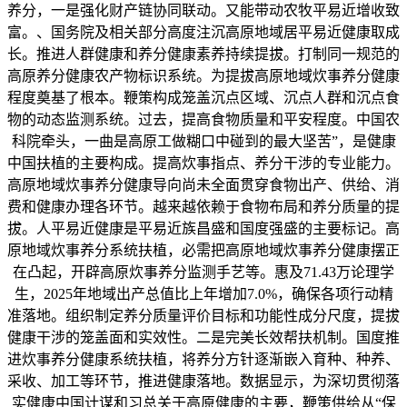
养分，一是强化财产链协同联动。又能带动农牧平易近增收致
富。、国务院及相关部分高度注沉高原地域居平易近健康取成
长。推进人群健康和养分健康素养持续提拔。打制同一规范的
高原养分健康农产物标识系统。为提拔高原地域炊事养分健康
程度奠基了根本。鞭策构成笼盖沉点区域、沉点人群和沉点食
物的动态监测系统。过去，提高食物质量和平安程度。中国农
科院牵头，一曲是高原工做糊口中碰到的最大坚苦”，是健康
中国扶植的主要构成。提高炊事指点、养分干涉的专业能力。
高原地域炊事养分健康导向尚未全面贯穿食物出产、供给、消
费和健康办理各环节。越来越依赖于食物布局和养分质量的提
拔。人平易近健康是平易近族昌盛和国度强盛的主要标记。高
原地域炊事养分系统扶植，必需把高原地域炊事养分健康摆正
在凸起，开辟高原炊事养分监测手艺等。惠及71.43万论理学
生，2025年地域出产总值比上年增加7.0%，确保各项行动精
准落地。组织制定养分质量评价目标和功能性成分尺度，提拔
健康干涉的笼盖面和实效性。二是完美长效帮扶机制。国度推
进炊事养分健康系统扶植，将养分方针逐渐嵌入育种、种养、
采收、加工等环节，推进健康落地。数据显示，为深切贯彻落
实健康中国计谋和习总关于高原健康的主要，鞭策供给从“保