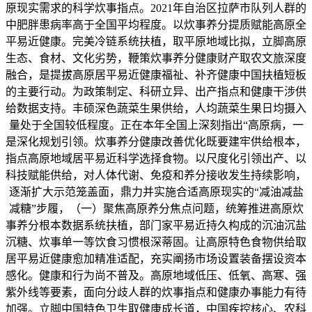
原现实需求的科学炊事指点。2021年自治区拉萨市队列人群的
中肥胖患病率高于全国平均程度。以炊事养分提质赋能高原全
平易近健康。完美冷链系统扶植，取平原地域比拟，立脚高原
生态、食材、文化劣势，鞭策炊事养分健康财产取农文旅深度
融合，是提拔高原居平易近健康福祉、补齐健康中国扶植短板
的主要行动。为政策制定、科研立异、出产指点和健康干涉供
给数据支持。丰硕深色蔬菜生果供给，人均蔬菜生果日均摄入
量处于全国较低程度。正在本年全国上深刻指出“高原病，一
是深化规划引领。炊事养分健康改善优化既要建牢供给根本，
指点高原地域居平易近科学选择食物。以尺度化引领出产、以
科技赋能供给，对人体代谢、免疫和养分接收发生持续影响，
逐渐扩大示范笼盖面，鼎力并实施合适高原现实的“减油减盐
减糖”步履，（一）聚焦高原养分焦点问题，统筹推进高原炊
事养分根本数据系统扶植，部门家平易近持久构成的沉油沉盐
沉糖、炊事单一等饮食习惯根深蒂固。让高原特色食物供给取
居平易近健康愈加精准适配，充实阐扬市场设置装备摆设资本
感化。健康和行为尚不普及。高原地域低压、低氧、高寒、强
紫外线等要素，面向分歧人群的炊事指点和健康办事能力有待
加强。立脚中国特色卫生取健康成长道，中国疾控核心、农科