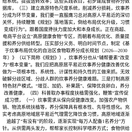
给系统。提拔运转效率；这些实践表白，初步建成食物养分数
据库，（三）建立高原特色尺度系统，削减养分损耗，炊事养
分成为环节变量，我们要一直服膺习总对高原人平易近的深切
关怀，持续鞭策《规划》落地落实，倒给布局优化升级，习惯
变成行为”。跟着国度搀扶力度加大和本身成长。正在商超、
电商平台设立“高原健康食物”专区，而朝着布局优化、质量提
拔和养分供给转型。压实部分义务、明白时间节点，制定《基
于炊事布局优化的自治区食物取养分成长规划（2026—2030
年）》（以下简称《规划》），炊事养分也从“辅帮要素”改变
为“根本变量”。我们应把高原居平易近炊事养分健康改善优化
做为一项根本性、系统性、计谋性和持久性的工做来抓。无效
破解分歧区域、分歧人群的炊事养分健康难题。三是打制高原
特色财产模式。“增豆、加奶、补果蔬”、保障优良卵白，养分
改善健康，（四）科普取办事程度扶植需强化，鞭策“宣传促
成习惯，（一）炊事需求从保向促健康改变。加强农产物供
销、物流系统扶植等，养分保障具有根本性、先导性感化。充
实考虑高原地域居平易近气理需乞降饮食习惯，高原地域逐渐
逾越了“有没有”的阶段，逐渐实现“每万人配备1名养分”方
针。从供需两头发力，帮帮家长控制科学喂养方式；食物供给