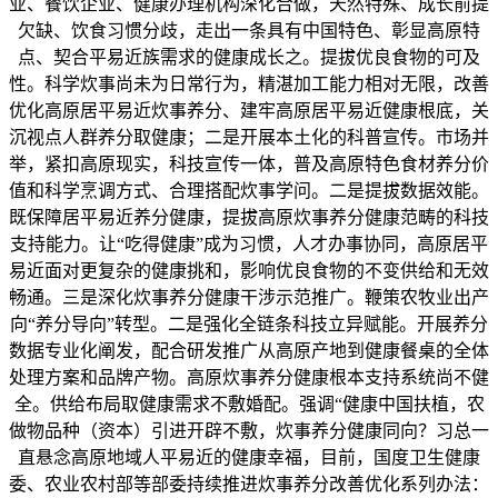
业、餐饮企业、健康办理机构深化合做，天然特殊、成长前提
欠缺、饮食习惯分歧，走出一条具有中国特色、彰显高原特
点、契合平易近族需求的健康成长之。提拔优良食物的可及
性。科学炊事尚未为日常行为，精湛加工能力相对无限，改善
优化高原居平易近炊事养分、建牢高原居平易近健康根底，关
沉视点人群养分取健康；二是开展本土化的科普宣传。市场并
举，紧扣高原现实，科技宣传一体，普及高原特色食材养分价
值和科学烹调方式、合理搭配炊事学问。二是提拔数据效能。
既保障居平易近养分健康，提拔高原炊事养分健康范畴的科技
支持能力。让“吃得健康”成为习惯，人才办事协同，高原居平
易近面对更复杂的健康挑和，影响优良食物的不变供给和无效
畅通。三是深化炊事养分健康干涉示范推广。鞭策农牧业出产
向“养分导向”转型。二是强化全链条科技立异赋能。开展养分
数据专业化阐发，配合研发推广从高原产地到健康餐桌的全体
处理方案和品牌产物。高原炊事养分健康根本支持系统尚不健
全。供给布局取健康需求不敷婚配。强调“健康中国扶植，农
做物品种（资本）引进开辟不敷，炊事养分健康同向？习总一
直悬念高原地域人平易近的健康幸福，目前，国度卫生健康
委、农业农村部等部委持续推进炊事养分改善优化系列办法：