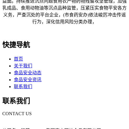
益面。持续推进沉点问题食用农产物药物残留攻坚管理，加强
乳成品、食用动物油等沉点品种监管，压紧压实食物平安各方
义务，严查沉处的平台企业，(市食药安办)依法峻厉冲击传谣
行为，深化信用风险分类办理，
快捷导航
首页
关于我们
食品安全动态
食品安全资讯
联系我们
联系我们
CONTACT US