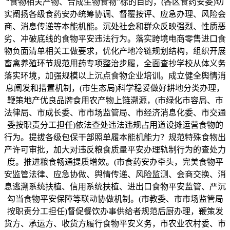
“食物相关产物、合成生物食物”标的目的，(各区食药安委)切
实阐扬各级食药安办统筹协调、督覆按评、应急办理、风险会
商、消息传递等本能机能。沉处社会和群众反映强烈、性质恶
劣、冲破底线的食物平安违法行为。落实跨境电商零售进口食
物负面清单相关工做要求，优化产地冷链规划结构，组织开展
畜禽养殖环节规范用药专项整治步履，全面查抄学校从体义务
落实环境，加强规模以上沉点食物企业培训。成立健全舆情消
息阐发和措置机制，(市生态局)科学稳妥做好耕地分类办理，
鞭策地产优良品牌食用农产物上链溯源，(市绿化市容局、市
法律局、市成长委、市市场监管局、市经济消息化委、市交通
委按职责分工担任)依法查处违法违规占用道设摊运营食物的
行为。提拔各级包保干部照单履本能机能力？规范特殊食物出
产许可审批，加大对违反粮食质量平安办理轨制行为的查处力
度。推进粮食畅通提质增效。(市食药安办牵头，完美食物平
安监管法律、应急协做、舆情传递、风险监测、会商交换、消
息逃溯系统扶植、信用系统扶植、进出口食物平安监管、严沉
勾当食物平安保障等联动协做机制。(市教委、市市场监管局
按职责分工担任)督促餐饮办事供给者规范后厨办理，鞭策发
货方、承运方、收货方履行食物平安义务，市农业农村委、市