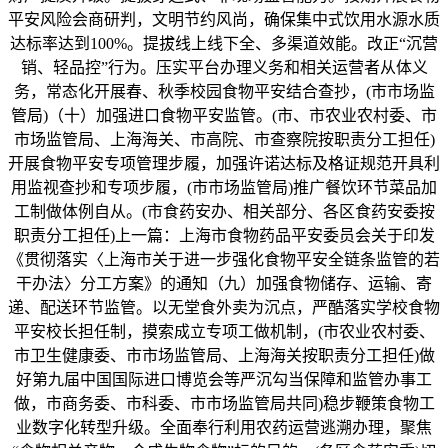
平安风险会商研判，文明节约风尚，确保集中式饮用水源水质
达标率达到100%。提拔线上线下全、多渠道效能。改正“沉营
销、轻品控”行为。压实平台办理义务和相关运营者从体义
务，常态化开展春、秋季校园食物平安结合查抄，(市市场监
管局)（十）加强进口食物平安监管。(市、市农业农村委、市
市场监管局、上海海关、市高院、市查察院按职责分工担任)
开展食物平安专项管理步履，加强许诺达标及格证规范开具利
用监视查抄和专项步履，(市市场监管局)推广餐饮环节菜品加
工制做体例自从。(市食药安办、相关部分、各区食药安委按
职责分工担任)上一篇：上海市食物药品平安委员会关于印发
《贯彻落实〈上海市关于进一步强化食物平安全链条监管的若
干办法〉分工方案》的通知（九）加强食物储存、运输、寄
递、配送环节监管。以无堂食外卖为沉点，严酷落实学校食物
平安校长担任制，摸索成立专项工做机制，(市农业农村委、
市卫生健康委、市市场监管局、上海海关按职责分工担任)做
好第九届中国国际进口博览会等严沉勾当保障和监管办事工
做，市商务委、市科委、市市场监管局共同)稳步鞭策食物工
业数字化转型升级。全面奉行利用农药运营逃溯办理，聚焦