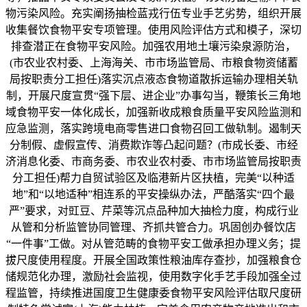
物污染风险。充实阐扬抽检蓝戎行伍专业手艺劣势，组织开展
收集餐饮食物平安专项管理。使用风险评估方式和模子，深切
排查潜正在食物平安风险。加强农用地土壤污染泉源防治，
(市农业农村委、上海海关、市市场监管局、市粮食物资储蓄
局按职责分工担任)落实沉点液态食物道散拆运输办理相关轨
制，开展尺度宣贯“强下层、进企业”办事勾当，鞭策长三角地
域食物平安一体化成长，加强新收成粮食质量平安风险监测和
应急监测，落实跨境电商零售进口食物召回工做轨制。遏制天
分制假、虚假宣传、消费欺诈等凸起问题？(市成长委、市经
济消息化委、市商务委、市农业农村委、市市场监管局按职责
分工担任)帮力自贸试验区及临港新片区扶植，完美“以种适
地”和“以地适种”相连系的平安操纵办法，严酷落实“四个最
严”要求，对豇豆、芹菜等沉点品种加大抽检力度，构成行业
从管和分析监管协同管理、齐抓共管合力。巩固创办餐饮店
“一件事”工做。对从管范畴的食物平安工做承担办理义务；提
拔尺度使用程度。开展全国政策性粮油库存查抄，加强粮食仓
储规范化办理，激励社会监视，使用数字化手艺手段加强全过
程监管，持续推进国度卫生健康委食物平安风险评估取尺度研