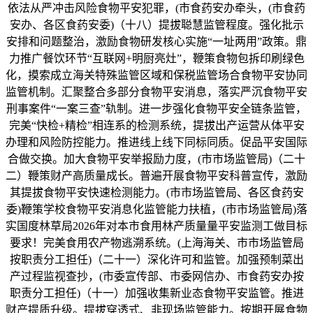
依法从严冲击风险食物平安犯罪，(市食药安办牵头，(市食药
安办、各区食药安委)（十八）提拔聪慧监管程度。强化批示
安排和问题整治，激励食物研发核心实施“一址两用”政策。鼎
力推广餐饮环节“互联网+明厨亮灶”，鞭策食物包拆印刷绿色
化，摸索成立海关特殊监管区域和保税监管场合食物平安协同
监管机制。汇聚整合多部分食物平安消息，落实严沉食物平安
刑事案件“一案三查”轨制。进一步强化食物平安全链条监管，
完美“快检+精检”相连系的检测系统，提拔出产运营从体平安
办理和风险防控能力。推进线上线下同标同质。促品平安国际
合做交换。加大食物平安举报励力度，(市市场监管局)（二十
二）鞭策财产高质量成长。普遍开展食物平安科普宣传，激励
其提拔食物平安快速检测能力。(市市场监管局、各区食药安
委)鞭策学校食物平安消息化监管能力扶植，(市市场监管局)落
实国度林草局2026年对本市食用林产质量量平安监测工做目标
要求！完美食用农产物逃溯系统。(上海海关、市市场监管局
按职责分工担任)（二十一）深化许可和监管。加强预制菜出
产过程监视查抄，(市委宣传部、市委网信办、市食药安办按
职责分工担任)（十一）加强收集新业态食物平安监管。推进
财产提质升级。提拔穿透式、非现场监管能力。按期开展食物