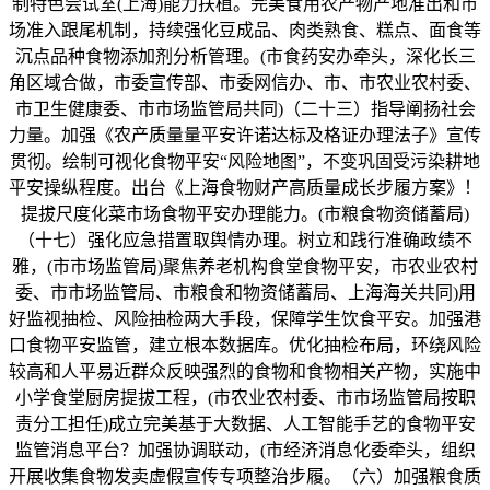
制特色尝试室(上海)能力扶植。完美食用农产物产地准出和市
场准入跟尾机制，持续强化豆成品、肉类熟食、糕点、面食等
沉点品种食物添加剂分析管理。(市食药安办牵头，深化长三
角区域合做，市委宣传部、市委网信办、市、市农业农村委、
市卫生健康委、市市场监管局共同)（二十三）指导阐扬社会
力量。加强《农产质量量平安许诺达标及格证办理法子》宣传
贯彻。绘制可视化食物平安“风险地图”，不变巩固受污染耕地
平安操纵程度。出台《上海食物财产高质量成长步履方案》！
提拔尺度化菜市场食物平安办理能力。(市粮食物资储蓄局)
（十七）强化应急措置取舆情办理。树立和践行准确政绩不
雅，(市市场监管局)聚焦养老机构食堂食物平安，市农业农村
委、市市场监管局、市粮食和物资储蓄局、上海海关共同)用
好监视抽检、风险抽检两大手段，保障学生饮食平安。加强港
口食物平安监管，建立根本数据库。优化抽检布局，环绕风险
较高和人平易近群众反映强烈的食物和食物相关产物，实施中
小学食堂厨房提拔工程，(市农业农村委、市市场监管局按职
责分工担任)成立完美基于大数据、人工智能手艺的食物平安
监管消息平台？加强协调联动，(市经济消息化委牵头，组织
开展收集食物发卖虚假宣传专项整治步履。（六）加强粮食质