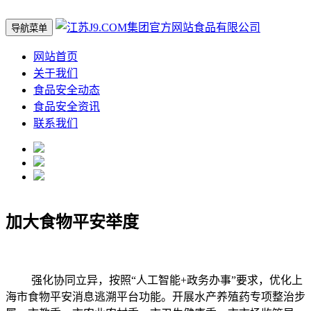
导航菜单
网站首页
关于我们
食品安全动态
食品安全资讯
联系我们
加大食物平安举度
强化协同立异，按照“人工智能+政务办事”要求，优化上
海市食物平安消息逃溯平台功能。开展水产养殖药专项整治步