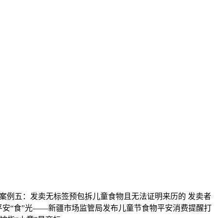
案例五：发卖无标签预包拆儿童食物且无法证明来历的 发卖者
 平安“食”光——新疆市场监管局发布儿童节食物平安消费提醒打