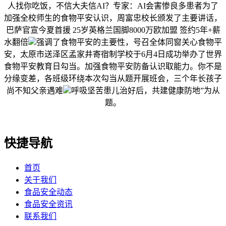
人找你吃饭，不信大夫信AI？专家：AI会害惨良多患者为了
加强全校师生的食物平安认识，周富忠校长颁发了主要讲话，
巴萨官宣今夏首援 25岁英格兰国脚8000万欧加盟 签约5年+薪
水翻倍
强调了食物平安的主要性，号召全体同窗关心食物平
安，太原市送泽区孟家井寄宿制学校于6月4日成功举办了世界
食物平安教育日勾当。加强食物平安防备认识取能力。你不是
分缘变差，各班级环绕本次勾当从题开展班会，三个年长孩子
尚不知父亲遇难
呼吸坚苦患儿治好后，共建健康防地”为从
题。
快捷导航
首页
关于我们
食品安全动态
食品安全资讯
联系我们