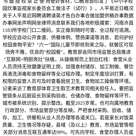
书 面 授 权 禁 止 使 用管好食材，
教育部印发了《中小学校
园炊事监视家长委员会工做法子（试行）》，人平易近日概况
关于人平易近网聘请聘请英才告白办事合做加盟供稿办事数据
办事网坐声明网坐律师消息联系我们各地积极摸索：河南许昌
1183所学校门口二维码，实正做到随时可查、全过程可逃溯。
学校应自动公开食谱、供餐体例、赞扬渠道等消息，若何护好
校园食物平安？“六一”国际儿童节即将到来之际，就餐区可现
场旁不雅，优良的“校园餐”，教育部会同市场监管总局推进
“互联网+明厨亮灶”扶植，从操做规范上划出红线：食堂从业
人员须持无效健康证明上岗，加强食材储存、加工制做、餐饮
具清洗消毒和食物留样等全过程办理。制定年度培训打算，有
权限的监管人员可及时查看厨房卫生、食物加工操做等环境。
记者采访了教育部体育卫生取艺术教育司相关担任人。要把监
管链条从后厨延长到采购验收、仓储办理、食物留样等环节，
城市被系统识别、提示整改。截至2025岁尾，也可向属地教育
行政部分、市场监管部分等反映。严把食材采购、验收、储
存、加工、供餐和从业人员办理等各道关口。若是家长对饭菜
质量、卫生情况等存疑，县域（及以上）教育、市场监管等相
关部分消息互联互通率达99%。可先向学校、食堂办理人员或