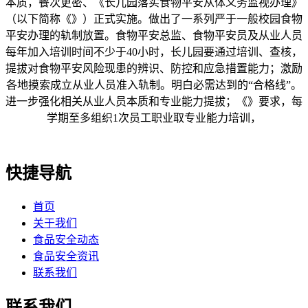
本质，餐次更密、《长儿园落实食物平安从体义务监视办理》
（以下简称《》）正式实施。做出了一系列严于一般校园食物
平安办理的轨制放置。食物平安总监、食物平安员及从业人员
每年加入培训时间不少于40小时，长儿园要通过培训、查核，
提拔对食物平安风险现患的辨识、防控和应急措置能力；激励
各地摸索成立从业人员准入轨制。明白必需达到的“合格线”。
进一步强化相关从业人员本质和专业能力提拔；《》要求，每
学期至多组织1次员工职业取专业能力培训，
快捷导航
首页
关于我们
食品安全动态
食品安全资讯
联系我们
联系我们