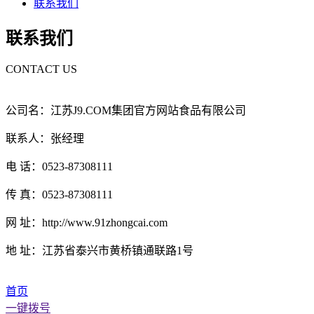
联系我们
联系我们
CONTACT US
公司名：江苏J9.COM集团官方网站食品有限公司
联系人：张经理
电 话：0523-87308111
传 真：0523-87308111
网 址：http://www.91zhongcai.com
地 址：江苏省泰兴市黄桥镇通联路1号
首页
一键拨号