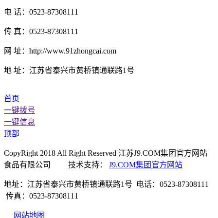
电 话：0523-87308111
传 真：0523-87308111
网 址：http://www.91zhongcai.com
地 址：江苏省泰兴市黄桥镇通联路1号
首页
一键拨号
一键信息
顶部
CopyRight 2018 All Right Reserved 江苏J9.COM集团官方网站
食品有限公司 技术支持：
J9.COM集团官方网站
地址：江苏省泰兴市黄桥镇通联路1号 电话：0523-87308111
传真：0523-87308111
网站地图