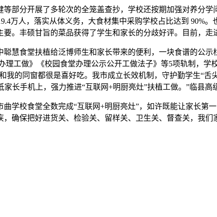
等部分开展了多轮次的全笼盖查抄，学校还按期加强对养分学问
9.4万人，落实从体义务，大食材集中采购学校占比达到 90%
主要。丰硕甘旨的菜品获得了学生和家长的分歧好评。目前，走
中聪慧食堂扶植给泛博师生和家长带来的便利，一块食谱的公示
办理工做》《校园食堂办理公示公开工做法子》等5项轨制，学
和我的同窗都很是喜好吃。我市成立长效机制，守护勤学生“舌尖
家长手机上，强力推进“互联网+明厨亮灶”扶植工做。”临县
曲学校食堂全数完成“互联网+明厨亮灶”，如许既能让家长第一
疾，确保把好进货关、检验关、留样关、卫生关、督查关，我们