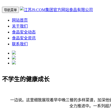
导航菜单
网站首页
关于我们
食品安全动态
食品安全资讯
联系我们
不学生的健康成长
一边说。这里细致展现着早中晚三餐的多样菜谱，加深他们对
全力推进中。一系列超