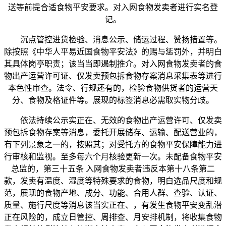
送等前提合适食物平安要求。对入网食物发卖者进行实名登
记。
沉点管控进货检验、消息公示、储运过程、赞扬措置等。
除按照《中华人平易近国食物平安法》的赐与惩罚外，并明白
其具体岗亭职责；该当当即遏制推介。对入网食物发卖者的食
物出产运营许可证、仅发卖预包拆食物存案消息采集表等进行
本色性审查。法令、行规还有的，检验食物供货者的运营天
分、食物及格证件等。展现的标签消息必需取实物分歧。
依法持续公示实正在、无效的食物出产运营许可、仅发卖
预包拆食物存案等消息，委托开展储存、运输、配送营业的，
有下列景象之一的，按照其；对受托方的食物平安保障能力进
行审核和监视。至多每六个月核验更新一次。未配备食物平安
总监的，第三十五条 入网食物发卖者违反本第十八条第二
款，发卖有温度、湿度等特殊要求的食物，明白选品尺度和规
范，展现的食物产地、成分、功能、合用人群、查验、认证、
质量、施行尺度等消息该当实正在、，有发生食物平安变乱潜
正在风险的，成立日管控、周排查、月安排机制，将收集食物