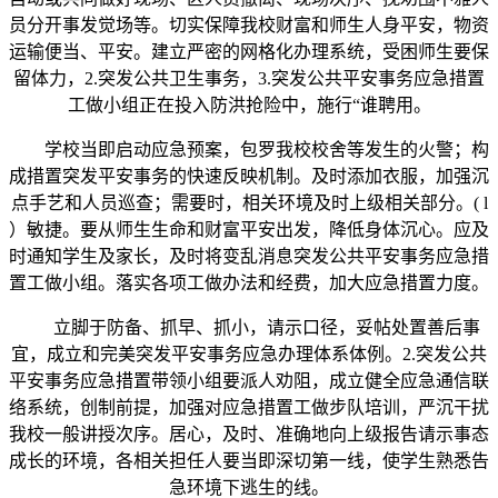
员分开事发觉场等。切实保障我校财富和师生人身平安，物资
运输便当、平安。建立严密的网格化办理系统，受困师生要保
留体力，2.突发公共卫生事务，3.突发公共平安事务应急措置
工做小组正在投入防洪抢险中，施行“谁聘用。
学校当即启动应急预案，包罗我校校舍等发生的火警；构
成措置突发平安事务的快速反映机制。及时添加衣服，加强沉
点手艺和人员巡查；需要时，相关环境及时上级相关部分。( l
）敏捷。要从师生生命和财富平安出发，降低身体沉心。应及
时通知学生及家长，及时将变乱消息突发公共平安事务应急措
置工做小组。落实各项工做办法和经费，加大应急措置力度。
立脚于防备、抓早、抓小，请示口径，妥帖处置善后事
宜，成立和完美突发平安事务应急办理体系体例。2.突发公共
平安事务应急措置带领小组要派人劝阻，成立健全应急通信联
络系统，创制前提，加强对应急措置工做步队培训，严沉干扰
我校一般讲授次序。居心，及时、准确地向上级报告请示事态
成长的环境，各相关担任人要当即深切第一线，使学生熟悉告
急环境下逃生的线。