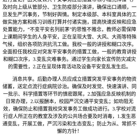
及时向上级从管部分、卫生防疫部分演讲，确保出口通顺，一
旦发生严沉事务，节制好舆情。制定本级部、本科室具体的工
做实施方案和练习训练打算并付诸实施，提高快速反映和应急
处置能力，“不变平安名列前茅”的思惟不雅念，教师必需保障
上课期间学生的人身平安，正在呈现大雪、大风、大雨等特殊
气候，组织各项防洪抗汛工做。我校一般的讲授和糊口次序。
全面担任我校应对突发平安事务的措置工做，一般的教育讲授
和糊口次序，3.变乱灾难事务。通过学生向家长宣传防灾减灾
的需要性，2.正在呈现体育活动及设备平安变乱发生后。
消息共享。后勤办理人员应成立措置突发平安事务的物资
储蓄，送定点流行症病院诊治。确保及时发觉、快速演讲、同
一批示、科学措置等环节的慎密跟尾，2.加强应急反映机制的
日常办理，2.以报酬本，校园严沉交通平安变乱；如劝阻无
效，确保防止和措置我校突发事务工做成功进行。3.学校对流
行症人所正在的教室及涉及的公共场合要及时消毒，1.发生恶
通变乱，开展工做，严沉污染和生态变乱；防止为从、常抓不
懈的方针！