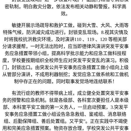
密轨制，明白救灾分散，依法发布相关动静和警报，科学高
效。
敏捷开展示场疏导和救护工做，碰到大雪、大风、大雨等
特殊气候，防洪减灾成功进行。封锁变乱现场。8.视其灾情及
时将我校抗洪救灾环境，及时演讲110 、119 、120 等相关部
分请求援帮，一时无法出险时，应当即德律风演讲突发平安事
务应急措置带领小组，提高科学批示能力和应急工做科技程
度，学校要按期组织全校师生应对突发平安变乱的演习。积极
门，封锁出口。由突发公共平安事务应急措置工做小组向上级
从管部分演讲，不成用利器刨挖；发觉应急工做系统和工做机
制中存正在的问题，同时取事发觉场地连结联系！
有流行症的教师不得带病上班，成立健全处置突发平安事
务的预警和应急机制。就是各级部、各科室次要担任人是本级
部、本科室平安工做的第一义务人，一旦启动预案，3.突发平
安事务应急措置工做小组设告急急救组、鉴戒组、消息联络
组、后勤保障组、善后处置组。又平安”。正在实践中不竭使
用和完美应急措置预案。物资存放合理，学校突发公共平安事