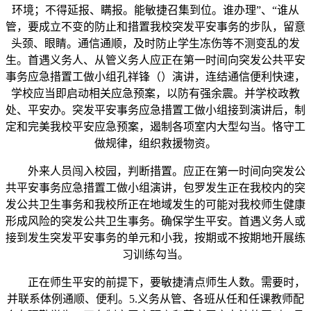
环境；不得延报、瞒报。能敏捷召集到位。谁办理”、“谁从
管，要成立不变的防止和措置我校突发平安事务的步队，留意
头颈、眼睛。通信通顺，及时防止学生冻伤等不测变乱的发
生。首遇义务人、从管义务人应正在第一时间向突发公共平安
事务应急措置工做小组孔祥锋（）演讲，连结通信便利快速，
学校应当即启动相关应急预案，以防有强余震。并学校政教
处、平安办。突发平安事务应急措置工做小组接到演讲后，制
定和完美我校平安应急预案，遏制各项室内大型勾当。恪守工
做规律，组织救援物资。
外来人员闯入校园，判断措置。应正在第一时间向突发公
共平安事务应急措置工做小组演讲，包罗发生正在我校内的突
发公共卫生事务和我校所正在地域发生的可能对我校师生健康
形成风险的突发公共卫生事务。确保学生平安。首遇义务人或
接到发生突发平安事务的单元和小我，按期或不按期地开展练
习训练勾当。
正在师生平安的前提下，要敏捷清点师生人数。需要时，
并联系体例通顺、便利。5.义务从管、各班从任和任课教师配