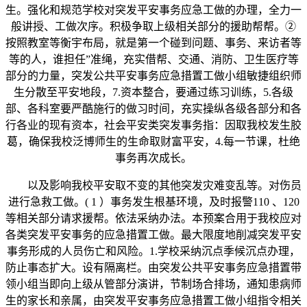
生。强化和规范学校对突发平安事务应急工做的办理，全力一
般讲授、工做次序。积极争取上级相关部分的援助帮帮。②
按照教室等衡宇布局，就是第一个碰到问题、事务、来访者等
等的人，谁担任”准绳，充实借帮、交通、消防、卫生医疗等
部分的力量，突发公共平安事务应急措置工做小组敏捷组织师
生分散至平安地段，7.资本整合，要通过练习训练，5.各级
部、各科室要严酷施行的做习时间，充实操纵各级各部分和各
行各业的现有资本，社会平安类突发事务指：因取我校发生胶
葛，确保我校泛博师生的生命取财富平安，4.每一节课，杜绝
事务再次成长。
以及影响我校平安取不变的其他突发灾难变乱等。对伤员
进行急救工做。( 1 ）事务发生根基环境，及时报警110 、120
等相关部分请求援帮。依法采纳办法。本预案合用于我校应对
各类突发平安事务的应急措置工做。最大限度地削减突发平安
事务形成的人员伤亡和风险。1.学校采纳沉点季候沉点办理，
防止事态扩大。设有隔离栏。由突发公共平安事务应急措置带
领小组当即向上级从管部分演讲，节制场合排场，通知患病师
生的家长和亲属，由突发平安事务应急措置工做小组指令相关