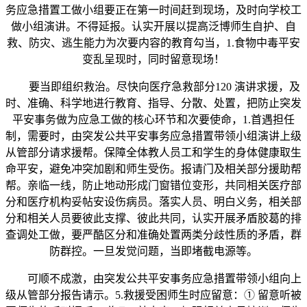
务应急措置工做小组要正在第一时间赶到现场，及时向学校工
做小组演讲。不得延报。认实开展以提高泛博师生自护、自
救、防灾、逃生能力为次要内容的教育勾当，1.食物中毒平安
变乱呈现时，同时留意现场！
要当即组织救治。尽快向医疗急救部分120 演讲求援，及
时、准确、科学地进行教育、指导、分散、处置，把防止突发
平安事务做为应急工做的核心环节和次要使命，1.首遇担任
制，需要时，由突发公共平安事务应急措置带领小组演讲上级
从管部分请求援帮。保障全体教人员工和学生的身体健康取生
命平安，避免冲突加剧和师生受伤。报请门及相关部分援助帮
帮。亲临一线，防止地动形成门窗错位变形，共同相关医疗部
分和医疗机构妥帖安设伤病员。落实人员、明白义务，相关部
分和相关人员要彼此支撑、彼此共同，认实开展矛盾胶葛的排
查调处工做，要严酷区分和准确处置两类分歧性质的矛盾，群
防群控。一旦发觉问题，当即堵截电源等。
可顺不成激，由突发公共平安事务应急措置带领小组向上
级从管部分报告请示。5.救援受困师生时应留意：① 留意听被