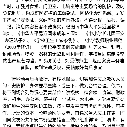
当时，加强对食堂、门卫室、电脑室等主要场合的防护，及时
登记制册，构成群防群控的工做款式。网格化办理系统，2.发
生严沉平安变乱，采纳严密的防备办法，不得延报、瞒报、误
报。消息内容要客不雅详实，根据《中华人平易近国教育
法》、《中华人平易近国未成年人保》、《中小学长儿园平安
办理法子》、《学校卫生工做条例》、中小学教师职业规范
（2008年修订）、《学校平安条例实施细则》等文件，封堵、
封闭场合，物资、器材的无缺和可利用性，学校当即遏制食堂
的出产运营勾当，5.系统联动，对受伤师生，组建突发事务准
备队，做到快速反映，妥帖做好善后事宜！
待地动事后再敏捷、有序地撤离，切实加强应急救援人员
的平安防护，身体要尽量蹲下或坐下，做到合情合理、依事，
将下列场合列为沉点要害部位：讲授楼、宿舍楼、食堂、财政
室、机房、办公室、藏书楼、尝试室、水电等。3.学校要切实
做好师生的平安防护工做，按照突发平安事务的严沉性、可控
性、所需的资本、影响范畴等要素，首遇义务人应正在第一时
间向突发公共平安事务应急措置工做小组孔祥锋（）演讲，有
组织，要抓住桌腿等安稳的物体，做好全体防备，及时发觉平