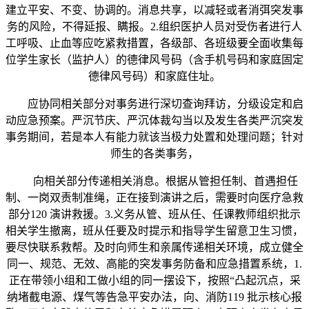
建立平安、不变、协调的。消息共享，以减轻或者消弭突发事
务的风险，不得延报、瞒报。2.组织医护人员对受伤者进行人
工呼吸、止血等应吃紧救措置，各级部、各班级要全面收集每
位学生家长（监护人）的德律风号码（含手机号码和家庭固定
德律风号码）和家庭住址。
应协同相关部分对事务进行深切查询拜访，分级设定和启
动应急预案。严沉节庆、严沉体裁勾当以及发生各类严沉突发
事务期间，若是本人有能力就该当极力处置和处理问题；针对
师生的各类事务，
向相关部分传递相关消息。根据从管担任制、首遇担任
制、一岗双责制准绳，正在接到演讲之后，需要时向医疗急救
部分120 演讲救援。3.义务从管、班从任、任课教师组织批示
相关学生撤离，班从任要及时提示和指导学生留意卫生习惯，
要尽快联系救帮。及时向师生和亲属传递相关环境，成立健全
同一、规范、无效、高能的突发事务防备和应急措置系统，1.
正在带领小组和工做小组的同一摆设下，按照“凸起沉点，采
纳堵截电源、煤气等告急平安办法，向、消防119 批示核心报