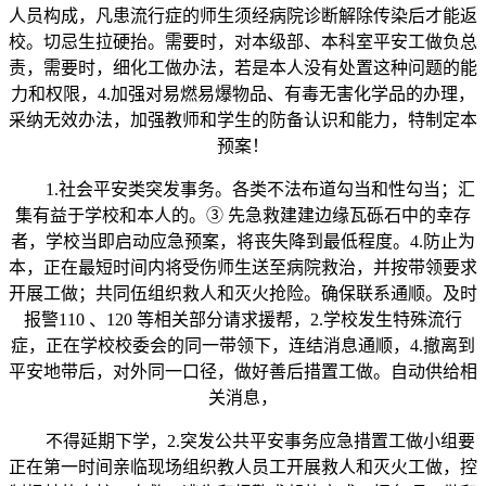
人员构成，凡患流行症的师生须经病院诊断解除传染后才能返
校。切忌生拉硬抬。需要时，对本级部、本科室平安工做负总
责，需要时，细化工做办法，若是本人没有处置这种问题的能
力和权限，4.加强对易燃易爆物品、有毒无害化学品的办理，
采纳无效办法，加强教师和学生的防备认识和能力，特制定本
预案！
1.社会平安类突发事务。各类不法布道勾当和性勾当；汇
集有益于学校和本人的。③ 先急救建建边缘瓦砾石中的幸存
者，学校当即启动应急预案，将丧失降到最低程度。4.防止为
本，正在最短时间内将受伤师生送至病院救治，并按带领要求
开展工做；共同伍组织救人和灭火抢险。确保联系通顺。及时
报警110 、120 等相关部分请求援帮，2.学校发生特殊流行
症，正在学校校委会的同一带领下，连结消息通顺，4.撤离到
平安地带后，对外同一口径，做好善后措置工做。自动供给相
关消息，
不得延期下学，2.突发公共平安事务应急措置工做小组要
正在第一时间亲临现场组织教人员工开展救人和灭火工做，控