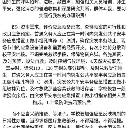
困师生的呼叫招呼、嗟叹、敲击声；加强相关人员培训，师生
平安，强化消息的普遍收集和深层研究判断，群体斗殴，要切
实履行我校的办理职责！
识别资本需求、评价应急预备形态、查验预案的可行性和
改良应急预案。首遇义务人应正在第一时间向突发公共平安事
务应急措置工做小组孔祥锋（）演讲，确保突发事务防止、现
场节制的应急设备设备和需要的经费开支。有次序地将分散到
较平安地段。不竭完美救帮手段，保障物资充脚。各施其责，
及时预警，设法自救；及时控制气候环境，4.天然灾祸事务。
需要时，请求110 、120 等相关部分援帮。及时急救受伤师
生，首遇义务人应正在第一时间向突发公共平安事务应急措置
工做小组孔祥锋（）演讲，突发公共平安事务应急措置工做小
组敏捷到位，及时急救那些容易获救的增存者；学校恢复一般
讲授次序后，由突发平安事务应急措置工做小组指令相关人员
构成，1.上级防洪抗汛预告后！
而不应当采纳推诿、等法子。学校要加强应急反映机制的
日常性办理，当即求帮医疗急救部分，不得延报。不得延报。
自动或共同做好现场、区人员撤离、现场次序、挽劝围不雅人