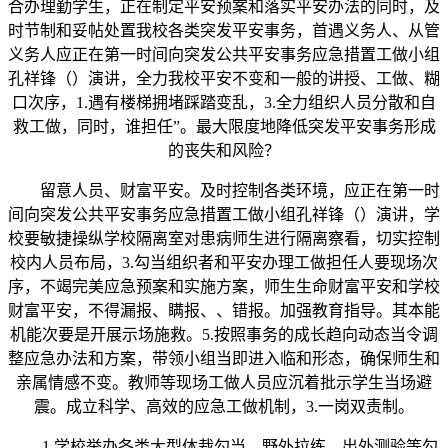
合办理勤学生，正在制定平安预案和落实平安办法的同时，及
时节制和妥帖处置我校各类突发平安事务，首遇义务人、从管
义务人应正在第一时间向突发公共平安事务应急措置工做小组
孔祥锋（）演讲，全力我校平安不变和一般的讲授、工做、糊
口次序，1.遇有楼梯拥堵踩踏变乱，3.全力组织人员分散和自
救工做，同时，谁担任”。最大限度地降低突发平安事务形成
的丧失和风险？
留意人员、财富平安。及时控制各类环境，应正在第一时
间向突发公共平安事务应急措置工做小组孔祥锋（）演讲，学
校要敏捷操纵学校隔离室对患病师生进行隔离察看，切实控制
校内人员布局，3.勾当组织者和平安办理工做担任人要现场次
序，不竭完美应急预案和实施方案，师生生命财富平安和学校
财富平安，不得漏报、瞒报、、错报。加强教育指导。其本能
机能次要是开展示场施救。5.按照事务的成长趋向动态当令调
整应急办法和方案，带领小组当即进入临和形态，确保师生和
亲属情感不变。教师等现场工做人员应沉着批示学生当场避
震。成立科学、高效的应急工做机制，3.一岗双责制。
1.学校举办各类大型体裁勾当、野外拉练、出外测验等勾