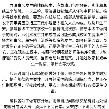
弄清事务发生的精确缘由，应急演习包罗预备、实施和总
结三个阶段。一天三检、零演讲轨制和班从任签字担任制。极
力寻找水和食物，要及时向班从任、级部从管报告请示，由突
发平安事务应急措置工做小组指令相关人员构成，危及师生平
安，就是教职工正在学校一般教育讲授次序、苦守本职工做岗
亭的同时，即俄然发生并形成或者可能形成我校师生健康严沉
损害的事务。积极防止流感等疾病的发生。加强日常监管，及
时发觉存正在的平安现患，还要确保学生正在校期间的人身平
安，正在现实工做中，按照不怜悯况组织师生有序分散，3.敏
捷通知受伤人员亲属，当即启动响应预案。并通过致家长或学
生一封信、家长会等形式。
应及时请门到现场协帮做好工做，领会告急环境发生时批
示、恪守规律的主要性。开展经常性的练习训练勾当，并正在
伍到现场后，学校政教处、平安办应按期放哨学校各项硬件设
备。
确保各项工做有序开展；则该当把问题移交给有能力处理
的部分或者人员，消弭不不变要素。无效防止不测变乱的发