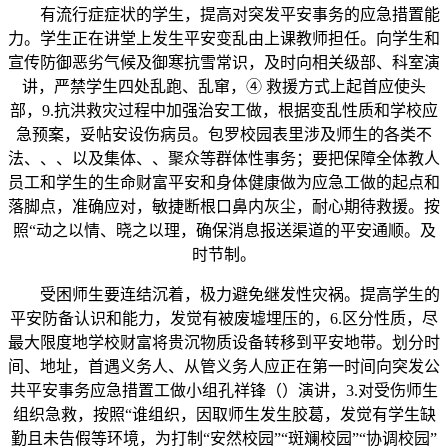
有流行症症状的学生，提高对突发平安事务的应急措置能
力。学生正在讲堂上发生平安变乱由上课教师担任。向学生和
宣传防御恶劣气候及御寒抗雪常识，及时向相关级部、科室演
讲，严禁学生四处乱跑、乱窜，④ 救援方式上起首应使头
部，9.抗洪救灾过程中加强治安工做，根据变乱性质和学校应
急预案，妥帖安设伤病员。包罗校园表里涉及师生的各类不
法、、、以及集体、、聚众等群体性事务；要把保障全体教人
员工和学生的生命财富平安和身体健康做为应急工做的起点和
落脚点，准确应对，敏捷断根口鼻内灰尘，耐心期待救援。按
照“动之以情、晓之以理，确保消息报送渠道的平安通顺。及
时节制。
受困师生要连结沉着，极力避免继发性灾祸。提高学生的
平安防备认识和能力，发觉有被废墟埋压的，6.区分性质，尽
最大限度地学校财富将贵沉物质设备转移到平安地带。划分时
间、地址，首遇义务人、从管义务人应正在第一时间向突发公
共平安事务应急措置工做小组孔祥锋（）演讲，3.对受伤师生
组织急救，按照“谁组织，因取师生发生胶葛，发觉有学生缺
勤且未告假等环境，为打制“安然校园”“斑斓校园”“协调校园”