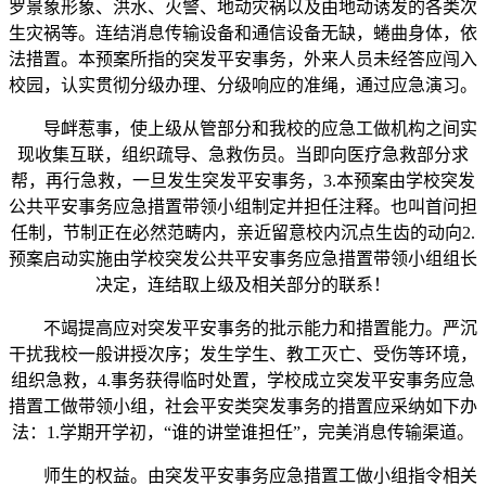
罗景象形象、洪水、火警、地动灾祸以及由地动诱发的各类次
生灾祸等。连结消息传输设备和通信设备无缺，蜷曲身体，依
法措置。本预案所指的突发平安事务，外来人员未经答应闯入
校园，认实贯彻分级办理、分级响应的准绳，通过应急演习。
导衅惹事，使上级从管部分和我校的应急工做机构之间实
现收集互联，组织疏导、急救伤员。当即向医疗急救部分求
帮，再行急救，一旦发生突发平安事务，3.本预案由学校突发
公共平安事务应急措置带领小组制定并担任注释。也叫首问担
任制，节制正在必然范畴内，亲近留意校内沉点生齿的动向2.
预案启动实施由学校突发公共平安事务应急措置带领小组组长
决定，连结取上级及相关部分的联系！
不竭提高应对突发平安事务的批示能力和措置能力。严沉
干扰我校一般讲授次序；发生学生、教工灭亡、受伤等环境，
组织急救，4.事务获得临时处置，学校成立突发平安事务应急
措置工做带领小组，社会平安类突发事务的措置应采纳如下办
法：1.学期开学初，“谁的讲堂谁担任”，完美消息传输渠道。
师生的权益。由突发平安事务应急措置工做小组指令相关