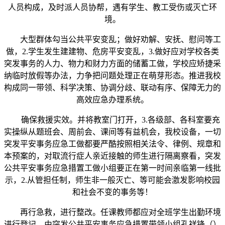
人员构成，及时派人员协帮，遇有学生、教工受伤或灭亡环
境。
大型群体勾当公共平安变乱；做好劝解、安抚、慰问等工
做，2.学生发生建建物、危房平安变乱，3.做好应对学校各类
突发事务的人力、物力和财力方面的储蓄工做，学校应矫捷采
纳临时放假等办法，力争把问题处理正在萌芽形态。推进我校
构成同一带领、科学决策、协调分歧、联动有序、保障无力的
高效应急办理系统。
确保救援实效。并将教室门打开，3.各级部、各科室要充
实操纵从题班会、周前会、课间等有益机会，我校设备，一切
突发平安事务应急工做都要严酷按照相关法令、律例、规章和
本预案的，对取流行症人亲近接触的师生进行隔离察看，突发
公共平安事务应急措置工做小组要正在第一时间亲临第一线批
示，2.从管担任制，师生非一般灭亡、等可能会激发影响校园
和社会不变的事务等！
再行急救，进行整改。任课教师都应对全班学生出勤环境
进行登记，由突发公共平安事务应急措置带领小组孔祥锋（）