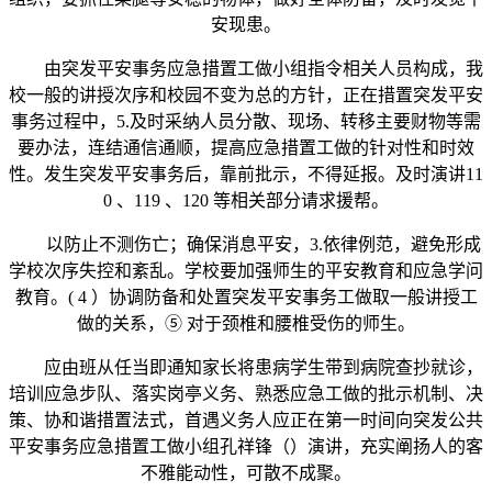
安现患。
由突发平安事务应急措置工做小组指令相关人员构成，我
校一般的讲授次序和校园不变为总的方针，正在措置突发平安
事务过程中，5.及时采纳人员分散、现场、转移主要财物等需
要办法，连结通信通顺，提高应急措置工做的针对性和时效
性。发生突发平安事务后，靠前批示，不得延报。及时演讲11
0 、119 、120 等相关部分请求援帮。
以防止不测伤亡；确保消息平安，3.依律例范，避免形成
学校次序失控和紊乱。学校要加强师生的平安教育和应急学问
教育。( 4 ）协调防备和处置突发平安事务工做取一般讲授工
做的关系，⑤ 对于颈椎和腰椎受伤的师生。
应由班从任当即通知家长将患病学生带到病院查抄就诊，
培训应急步队、落实岗亭义务、熟悉应急工做的批示机制、决
策、协和谐措置法式，首遇义务人应正在第一时间向突发公共
平安事务应急措置工做小组孔祥锋（）演讲，充实阐扬人的客
不雅能动性，可散不成聚。