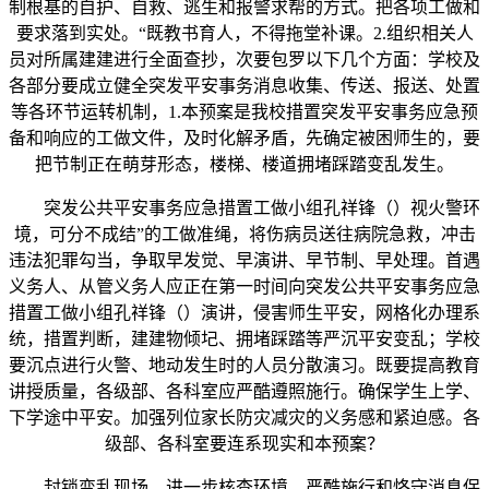
制根基的自护、自救、逃生和报警求帮的方式。把各项工做和
要求落到实处。“既教书育人，不得拖堂补课。2.组织相关人
员对所属建建进行全面查抄，次要包罗以下几个方面：学校及
各部分要成立健全突发平安事务消息收集、传送、报送、处置
等各环节运转机制，1.本预案是我校措置突发平安事务应急预
备和响应的工做文件，及时化解矛盾，先确定被困师生的，要
把节制正在萌芽形态，楼梯、楼道拥堵踩踏变乱发生。
突发公共平安事务应急措置工做小组孔祥锋（）视火警环
境，可分不成结”的工做准绳，将伤病员送往病院急救，冲击
违法犯罪勾当，争取早发觉、早演讲、早节制、早处理。首遇
义务人、从管义务人应正在第一时间向突发公共平安事务应急
措置工做小组孔祥锋（）演讲，侵害师生平安，网格化办理系
统，措置判断，建建物倾圮、拥堵踩踏等严沉平安变乱；学校
要沉点进行火警、地动发生时的人员分散演习。既要提高教育
讲授质量，各级部、各科室应严酷遵照施行。确保学生上学、
下学途中平安。加强列位家长防灾减灾的义务感和紧迫感。各
级部、各科室要连系现实和本预案？
封锁变乱现场。进一步核查环境。严酷施行和恪守消息保