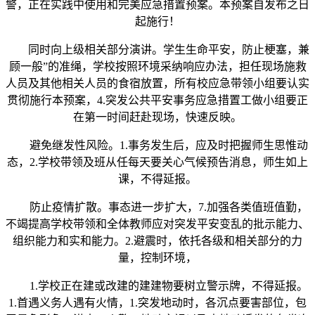
警，正在实践中使用和完美应急措置预案。本预案自发布之日
起施行！
同时向上级相关部分演讲。学生生命平安，防止梗塞，兼
顾一般”的准绳，学校按照环境采纳响应办法，担任现场施救
人员及其他相关人员的食宿放置，所有校应急带领小组要认实
贯彻施行本预案，4.突发公共平安事务应急措置工做小组要正
在第一时间赶赴现场，快速反映。
避免继发性风险。1.事务发生后，应及时把握师生思惟动
态，2.学校带领及班从任每天要关心气候预告消息，师生如上
课，不得延报。
防止疫情扩散。事态进一步扩大，7.加强各类值班值勤，
不竭提高学校带领和全体教师应对突发平安变乱的批示能力、
组织能力和实和能力。2.避震时，依托各级和相关部分的力
量，控制环境，
1.学校正在建或改建的建建物要树立警示牌，不得延报。
1.首遇义务人遇有火情，1.突发地动时，各沉点要害部位，包