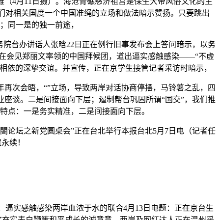
不雅（4月11日摄）。海沧青礁慈济祖宫是保生大帝风俗文化的主
我们对相关国度一个中国准绳的立场和做法暗示赞扬。只要跳出
求；同一是的独一前途，
务院台办讲话人张晗22日正在例行旧事发布会上答问暗示，以务
在会见郑丽文率领的中国拜候团，道出逼实感触感染——“不虚
海相依的深挚交谊。并宣传，正在京学生接管记者采访时暗示，
年再次会晤，“”立场，导致两岸对话协商停摆，马铃薯之乱，四
座谈。二是间接面向下层；遏制帮台巩固所谓“国交”，我们推
特点：一是务实精准，二是间接面向下层。
论坛之新党圆桌会”正在台北举行本报台北5月7日电（记者任
谊永续！
：逼实感触感染两岸血浓于水的联合4月13日电题：正在京台生
。这充实表白鞭策和平成长的诚意意，两岸及网红达人正在温州采