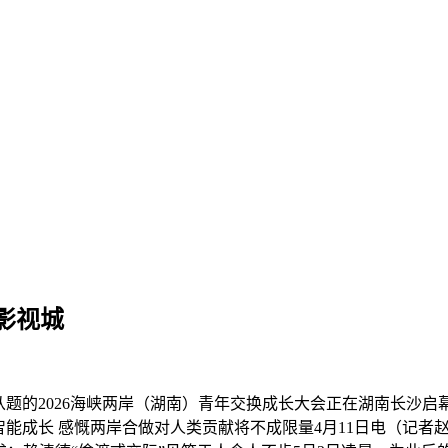
影视城
从题的2026海峡两岸（湖南）青年交换成长大会正在湖南长沙
智能成长 感慨两岸合做对人类贡献将不成限量4月11日电（记者