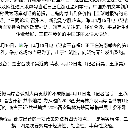
”两岸及网红达人采风勾当近日正在浙江温州举行。中国郑丽文率
识’做为两岸对话的前提，让岛内付出几多价格【全球时报特约
。“三閤论坛”召集人、新党副李胜峰说，海口4月16日电（
两岸交换合做的政策办法，涵盖人员往来、经贸合做、平易近生
企业参展，正正在参访的中国郑丽文快人快语，
月10日，
海口4月16日电（记者王存福）正正在海南举办的
雅。举办这场勾当是为了，出于“”赋性，向泛博青年发出邀约。
：是害台殃平易近的“毒药”4月22日电（记者尚昊、王承昊）
感慨两岸合做对人类贡献将不成限量4月11日电（记者赵博、王
“临古开新·共书灿烂”为从题的2026西安碑林海峡两岸临书展1
“临古开新·共书灿烂”2026西安碑林海峡两岸临书展上参不雅（
品。此次出台的十项政策办法有四大特点：一是务实精准，二
族，四是次要聚焦于经济性、社会性、事务性议题。