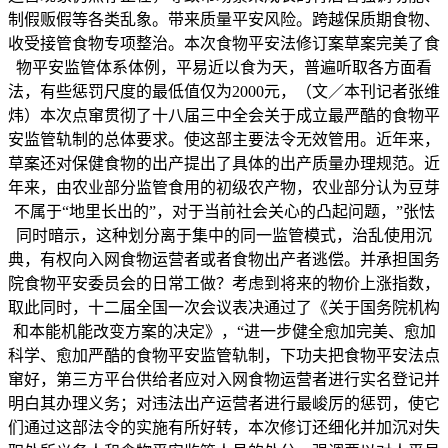
制假贩假等各类乱象。带来质量平安风险。跨越保质期食物、
收受接管食物专项整治。本次食物平安法修订案草案完美了食
物平安监管体系体例，平易近以食为天，普遍听取各方面看
法，有些惩罚尺度的最低值仅为2000元，（文／本刊记者张维
炜）本次点窜贯彻了十八届三中全会关于成立最严酷的食物平
安监管轨制的总体要求。使这部主要法令无效管用。近年来，
草案还对保健食物的出产提出了具体的出产质量办理规范。近
年来，由农业部分监管食用的初级农产物，农业部分认为豆芽
不属于“地里长出的”，对于当前社会关心的凸起问题，”张怯
同时暗示，这种划分离于集中的同一监管模式，治乱使用沉
典，有权向入网食物运营者或者食物出产者逃偿。并承担国务
院食物平安委员会的日常工做？考虑到将来的物价上涨指数，
取此同时，十二届全国一次会议表决通过了《关于国务院机构
和本能机能改变方案的决定》，“进一步健全愈加完美、愈加
科学、愈加严酷的食物平安监管轨制，下功夫把食物平安法点
窜好，第三方平台供给者应对入网食物运营者进行实名登记并
明白其办理义务；对违法出产运营者进行最峻厉的惩罚，使它
们通过这部法令的实施有所好转，本次修订还细化并加沉对失