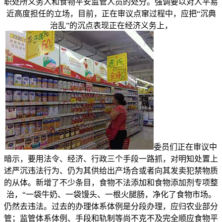
职处所义务人和食物平安监管人员的处分。强调要以对人平易
近高度担任的立场，目前，正在审议点窜过程中，应把“沉典
治乱”的沉点表现正在经济义务上，
委员们正在审议中
暗示，要用法令、经济、行政三个手段一路抓，对明知处置上
述严沉违法行为、仍为其供给出产场合或者向其发卖犯禁物质
的从体。新增了不少条目，食物不法添加和食物添加剂专项整
治，“一袋牛奶、一袋馒头、一根火腿肠，净化了食物市场。
仍然去违法。过去的办理体系体例是分段办理，应归农业部分
管；监管体系体例、手段和轨制等尚不克不及完全顺应食物平