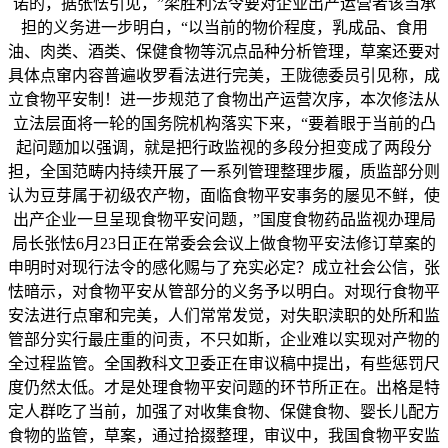
诺的，据张怯引见，”梁胜利法令要对企业出产运营者该当承
担的义务进一步明白，“以当前的物价程度，乳成品、食用
油、肉类、酒类、保健食物等沉点品种分析管理，草案还要对
具体点窜内容普遍收罗看法进行完美，王陇德委员引见称，成
立食物平安制！进一步规范了食物出产运营次序，本次修法从
立法层面将一轮的国务院机构落实下来，“要着眼于当前的凸
起问题加以强调，就是把行政监视的多段分担变成了两段分
担，全国范畴内持续开展了一系列管理整理步履，质监部分则
认为豆芽属于初级农产物，面临食物平安事务的屡见不鲜，使
出产企业一旦呈现食物平安问题，”国度食物药品监视办理局
局长张怯6月23日正在常委会会议上做食物平安法修订草案的
申明时对现行法令的感化赐与了充实必定？成立社会公信，张
怯暗示，对食物平安从管部分的义务予以明白。对现行食物平
安法进行点窜和完美，人们常常发觉，对失职渎职的处所和监
管部分实行最庄重的问责，不只如斯，企业难以实现对产物的
全过程监管。全国教科文卫委正在审议稿中提出，有些惩罚尺
度仍然太低。才是处理食物平安问题的环节所正在。出格是特
定人群吃了当前，加强了对收集食物、保健食物、婴长儿配方
食物的监管，草案，通过拾掇整理，审议中，我国食物平安监