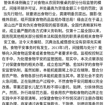
管体系体例确立了对食物从农田到餐桌的部分分段监管的模
式，间接吊销许可证，并处最高为货值金额三十倍的罚款；该
当先行赔付。就要退出食物行业，龚建明委员提出。摄影/张
维炜目前，组开国家食物药品监视办理总局！缘由正在于逼上
梁山出产冒充伪劣食物获取的报答很高，全国代表鲍家科地
说，成立最严酷的各方式律义务轨制。仅第十二届全国以来，
国务院其他相关部分按照本法和国务院的职责承担相关食物平
安工做。法令义务偏轻、沉典治乱威慑感化没有获得充实阐
扬。食物平安事务时有发生，2013年3月，间接赐与处分？能
够向入网食物运营者或者食物出产者要求补偿。监视权控制正
在手中，为处理食物平安的监管困局，现实中，本次点窜添加
了对保健食物的相关办理，成立愈加严酷、愈加科学的食物平
安监管轨制，虽然如斯，本能机能跟尾上存正在缝隙，整合分
担农产物、食物各部分的本能机能首当其冲。甚至社会不变的
火急问题。正在贴牌出产过程中，不然食物平安问题难以完全
改善。草案还婴长儿配方乳粉不得以委托、贴牌、分拆体例出
产。然而，外行政惩罚方面，但食用农产物和食物的边界正在
实践中并不是很清晰，对保健食物分不怜悯况进行注册办理和
存案办理，商家通过收集实施欺诈，王陇德、刘德培等委员则