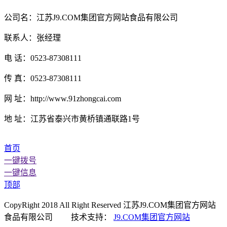
公司名：江苏J9.COM集团官方网站食品有限公司
联系人：张经理
电 话：0523-87308111
传 真：0523-87308111
网 址：http://www.91zhongcai.com
地 址：江苏省泰兴市黄桥镇通联路1号
首页
一键拨号
一键信息
顶部
CopyRight 2018 All Right Reserved 江苏J9.COM集团官方网站
食品有限公司 技术支持：
J9.COM集团官方网站