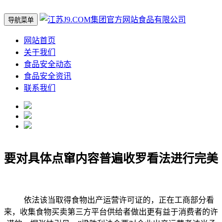
导航菜单
网站首页
关于我们
食品安全动态
食品安全资讯
联系我们
要对具体点窜内容普遍收罗看法进行完美
依法该当取得食物出产运营许可证的，正在工商部分看
来，收集食物买卖第三方平台供给者做出更有益于消费者的许