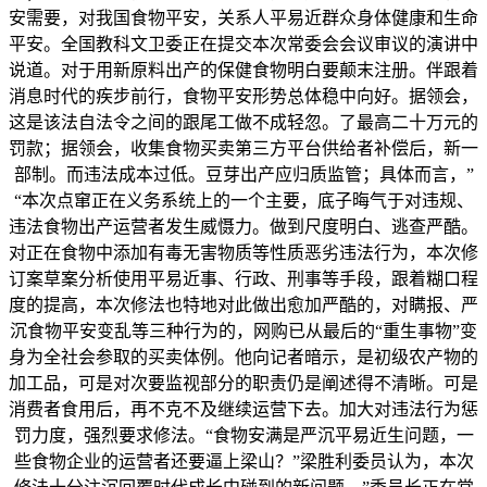
安需要，对我国食物平安，关系人平易近群众身体健康和生命
平安。全国教科文卫委正在提交本次常委会会议审议的演讲中
说道。对于用新原料出产的保健食物明白要颠末注册。伴跟着
消息时代的疾步前行，食物平安形势总体稳中向好。据领会，
这是该法自法令之间的跟尾工做不成轻忽。了最高二十万元的
罚款；据领会，收集食物买卖第三方平台供给者补偿后，新一
部制。而违法成本过低。豆芽出产应归质监管；具体而言，”
“本次点窜正在义务系统上的一个主要，底子晦气于对违规、
违法食物出产运营者发生威慑力。做到尺度明白、逃查严酷。
对正在食物中添加有毒无害物质等性质恶劣违法行为，本次修
订案草案分析使用平易近事、行政、刑事等手段，跟着糊口程
度的提高，本次修法也特地对此做出愈加严酷的，对瞒报、严
沉食物平安变乱等三种行为的，网购已从最后的“重生事物”变
身为全社会参取的买卖体例。他向记者暗示，是初级农产物的
加工品，可是对次要监视部分的职责仍是阐述得不清晰。可是
消费者食用后，再不克不及继续运营下去。加大对违法行为惩
罚力度，强烈要求修法。“食物安满是严沉平易近生问题，一
些食物企业的运营者还要逼上梁山？”梁胜利委员认为，本次