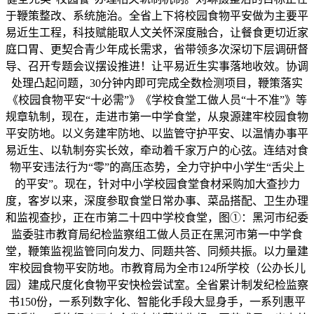
于鞭策整改、系统施治。全省上下将校园食物平安做为主要平
易近生工程，科技赋能取人文关怀深度融合，让餐食更切近家
庭口胃、更契合青少年成长需求，省带领多次深切下层调研督
导、召开专题会议摆设推进！让平易近生实事落地收效。协调
处理凸起问题，30分钟内即可完成全数检测项目，鞭策落实
《校园食物平安“十必需”》《学校食堂工做人员“十不准”》等
规章轨制，现在，走进市第一中学食堂，从泉源建牢校园食物
平安防地。以义务建牢防地、以监管守护平安、以温情办事平
易近生、以轨制夯实长效，牵动着千家万户的心弦。连结对食
物平安违法行为“零”的高压态势，全力守护中小学生“舌尖上
的平安”。现在，针对中小学校园食堂食材采购加大查抄力
度，客岁以来，深度参取食堂日常办事、菜品搭配、卫生办理
和监视查抄，正在市第二十四中学校食堂，图①：黑河市纪委
监委驻市教育局纪检监察组工做人员正在黑河市第一中学食
堂，鞭策监视监管同向发力、同题共答、同频共振。以力量建
牢校园食物平安防地。市教育局为全市124所学校（公办长儿
园）建成尺度化食物平安快检尝试室。全省累计制发纪检监察
书150份，一系列数字化、智能化手段大显身手，一系列惠平