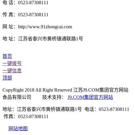
电 话：0523-87308111
传 真：0523-87308111
网 址：http://www.91zhongcai.com
地 址：江苏省泰兴市黄桥镇通联路1号
首页
一键拨号
一键信息
顶部
CopyRight 2018 All Right Reserved 江苏J9.COM集团官方网站
食品有限公司 技术支持：
J9.COM集团官方网站
地址：江苏省泰兴市黄桥镇通联路1号 电话：0523-87308111
传真：0523-87308111
网站地图