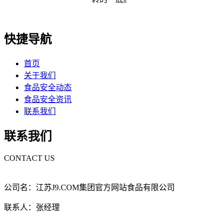
快捷导航
首页
关于我们
食品安全动态
食品安全资讯
联系我们
联系我们
CONTACT US
公司名：江苏J9.COM集团官方网站食品有限公司
联系人：张经理