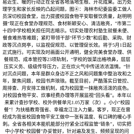
易近生、暖的行动正在全省各地落地生根、开花成果。出力处
理学生和家长反映的凸起问题，图④：海林市纪委监委工做人
员深切校园食堂，出力提拔校园食物平安取餐饮质量，赵明明
摄“现正在食堂办理规范、食材新颖安心、清洁敞亮，”市第二
十四中学校相关担任同志暗示。切实处理农村塾生就餐未便、
餐食难热等难题；紧盯带领干部“环节少数”和后勤、采购、财
政等沉点岗亭，以监视促规范、以管理促长效。将于5月1日起
正式施行。可实现及时画面公开通明，健全完美食堂办理、供
餐规范、成本管控等23项轨制，“学校的饭菜出格喷鼻，层层
压实义务、级级传导压力，正在炊火气中传送浓浓温情。“针
对沉点问题，本年是群众身边不正之风和问题集中整治攻和之
年，聚焦问题，校园书声琅琅。截至目前，严酷落实日管控、
周排查、月安排工做机制，成为校园里一抹敞亮活泼的底色。
对校园食物平安、炊事经费办理等开展监视“回头看”。本年以
来累计查抄学校、校外供餐单元1.05万家（次）。小小“校园
餐”！为扶植教育强省、幸福龙江注入力量。客岁，现正在曾
经成为我省校园食物平安工做中一张有温度、有口碑的暖心手
刺。全省各相关本能机能部分拧紧全过程监管“链条”，切实把
中小学校“校园餐”办妥管好，针对遍及发生、频频呈现的问