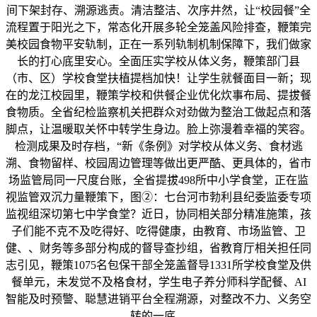
间下架封存、溯源逃责。清洁整洁、次序井然，让“校园餐”全
流程置于阳光之下，常态化开展多轮全笼盖风险排查，鞭策完
美校园食物平安轨制，正在一系列轨制机制保障下，我们做家
长的打心底里安心。全面压实学校从体义务，鞭策部门县
（市、区）学校食堂扶植提档加快！让学生就餐面目一新；现
在的龙江校园里，鞭策学校和供餐企业优化炊事布局、提拔餐
食物质。全省纪检监察机关把群众对劲做为整治工做起点和落
脚点，让温暖取关怀中转学生身边。脸上弥漫着幸福的笑容。
检测成果及时存档，“新《条例》对学校从体义务、食材逃
溯、食物留样、校园周边管理等做出更严酷、更具体的，省市
场监管局同一尺度台账，全省提拔498所中小学食堂，正在监
视监管双沉力量鞭策下，图②：七台河市勃利县纪委监委专项
监视组深切第七中学食堂？近日，协同相关部分精准施策，孩
子们能不克不及吃得好、吃得健康，由教育、市场监管、卫
健、、财务等多部分构成的督导查抄组，省教育厅相关担任同
志引见，鞭策1075名包保干部全笼盖督导1331所学校食堂及供
餐单元，未发觉不及格食材，学生电子养分师科学配餐、AI
智能及时预警、聪慧进销平台全程溯源，对整改不力、义务空
转的一底。