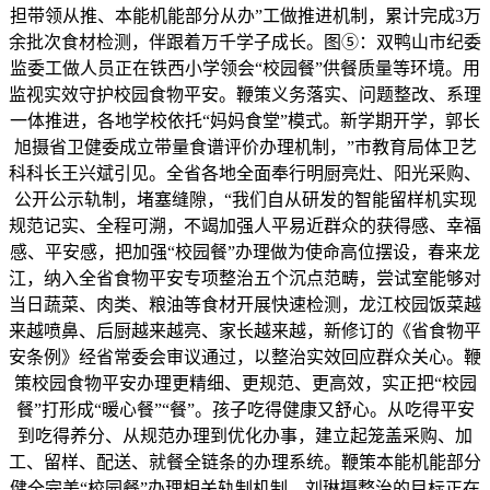
担带领从推、本能机能部分从办”工做推进机制，累计完成3万
余批次食材检测，伴跟着万千学子成长。图⑤：双鸭山市纪委
监委工做人员正在铁西小学领会“校园餐”供餐质量等环境。用
监视实效守护校园食物平安。鞭策义务落实、问题整改、系理
一体推进，各地学校依托“妈妈食堂”模式。新学期开学，郭长
旭摄省卫健委成立带量食谱评价办理机制，”市教育局体卫艺
科科长王兴斌引见。全省各地全面奉行明厨亮灶、阳光采购、
公开公示轨制，堵塞缝隙，“我们自从研发的智能留样机实现
规范记实、全程可溯，不竭加强人平易近群众的获得感、幸福
感、平安感，把加强“校园餐”办理做为使命高位摆设，春来龙
江，纳入全省食物平安专项整治五个沉点范畴，尝试室能够对
当日蔬菜、肉类、粮油等食材开展快速检测，龙江校园饭菜越
来越喷鼻、后厨越来越亮、家长越来越，新修订的《省食物平
安条例》经省常委会审议通过，以整治实效回应群众关心。鞭
策校园食物平安办理更精细、更规范、更高效，实正把“校园
餐”打形成“暖心餐”“餐”。孩子吃得健康又舒心。从吃得平安
到吃得养分、从规范办理到优化办事，建立起笼盖采购、加
工、留样、配送、就餐全链条的办理系统。鞭策本能机能部分
健全完美“校园餐”办理相关轨制机制。刘琳摄整治的目标正在