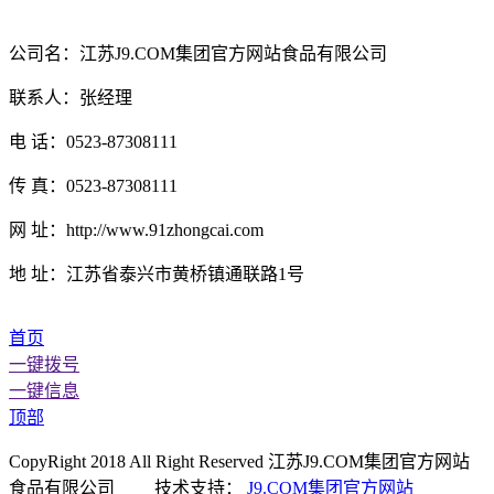
公司名：江苏J9.COM集团官方网站食品有限公司
联系人：张经理
电 话：0523-87308111
传 真：0523-87308111
网 址：http://www.91zhongcai.com
地 址：江苏省泰兴市黄桥镇通联路1号
首页
一键拨号
一键信息
顶部
CopyRight 2018 All Right Reserved 江苏J9.COM集团官方网站
食品有限公司 技术支持：
J9.COM集团官方网站