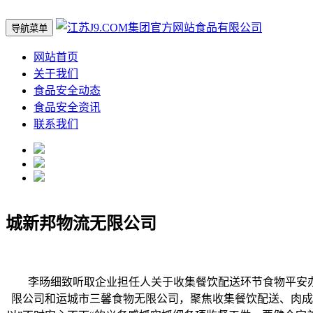
导航菜单
网站首页
关于我们
食品安全动态
食品安全资讯
联系我们
城新邦物流无限公司
李旸细致听取企业担任人关于收集餐饮配送环节食物平安办
限公司和运城市三馨食物无限公司，聚焦收集餐饮配送、肉成