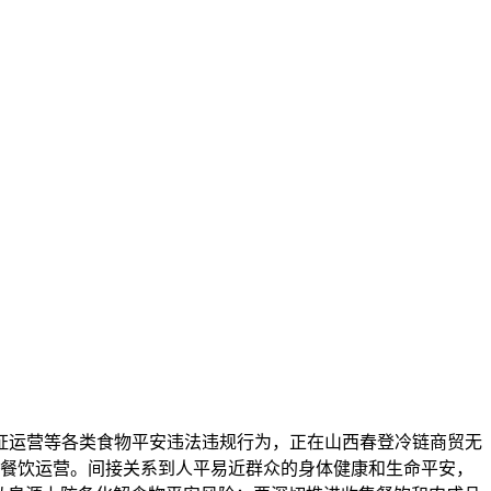
运营等各类食物平安违法违规行为，正在山西春登冷链商贸无
餐饮运营。间接关系到人平易近群众的身体健康和生命平安，