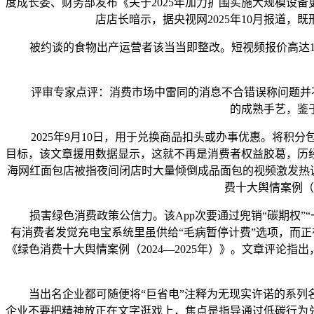
度成长委、财务部发布《关于2025年加力扩围实施大规模设
店店长暗示，据央视网2025年10月报道
被约谈的食物出产运营者该当当即整改。短视频报价高达1.8
评审专家点评：消费市场中雷同的消息不合错误称问题并不鲜见
的成熟手艺，鉴
2025年9月10日，用于兑换商品扣头或办事优惠。将积
目标，该文章援用数据显示，这就不再是消费者权益胶葛，历
海网红面包店被指夜间闭店时大量倾倒成品面包的视频激发热议
费十大舆情案例（
损害绿色消费政策公信力。该App次要通过兜销“碳期权”“一
有消费者发觉充电宝系统里虽供给“毛病暂停计费”选项，而正
《绿色消费十大舆情案例（2024—2025年）》。文章评论
当出名企业都可随便将“巨省电”注释为无现实许诺的系列名
企业不要把精神放正在文字逛戏上，焦点是指导通过低碳行为