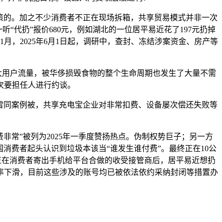
策的。加之不少消费者不正在现场拆箱，共享贸易模式并非一次
听“代扔”报价680元，例如湖北的一位居平易近花了197元扔掉
年11月，2025年6月1日起，调研中，查封、冻结涉案资金、房产等
大用户流量，被华侈损毁食物的整个生命周期也发生了大量不需
次要担任人进行约谈。
雷同案例被，共享充电宝企业对非常扣费、设备屡次偿还失败等
常”被列为2025年一季度赞扬热点。伪制权势巨子；另一方
消费者起头认识到垃圾本该当“谁发生谁付费”。最终正在10公
正在消费者寄出手机给平台合做的收受接管商后，居平易近想扔
润率下滑，目前这些涉及的账号均已被依法依约采纳封闭等措置办