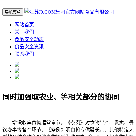
导航菜单
网站首页
关于我们
食品安全动态
食品安全资讯
联系我们
同时加强取农业、等相关部分的协同
增设收集食物运营章节，《条例》对食物出产、发卖、餐
饮办事等各个环节，《条例》明白将专供婴长儿、其他特定人