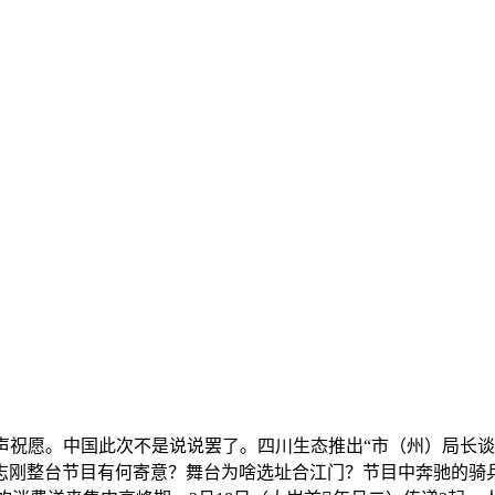
愿。中国此次不是说说罢了。四川生态推出“市（州）局长谈
志刚整台节目有何寄意？舞台为啥选址合江门？节目中奔驰的骑