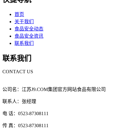
首页
关于我们
食品安全动态
食品安全资讯
联系我们
联系我们
CONTACT US
公司名：江苏J9.COM集团官方网站食品有限公司
联系人：张经理
电 话：0523-87308111
传 真：0523-87308111