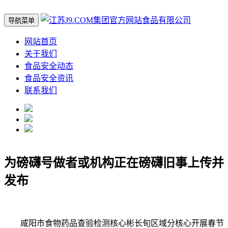
导航菜单
网站首页
关于我们
食品安全动态
食品安全资讯
联系我们
为磅礴号做者或机构正在磅礴旧事上传并
发布
咸阳市食物药品查验检测核心彬长旬区域分核心开展春节