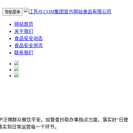
导航菜单
网站首页
关于我们
食品安全动态
食品安全资讯
联系我们
泛博群众餐饮平安。加督查抄取办事指点力度。落实好“日管
落实到日常运营每一个环节。