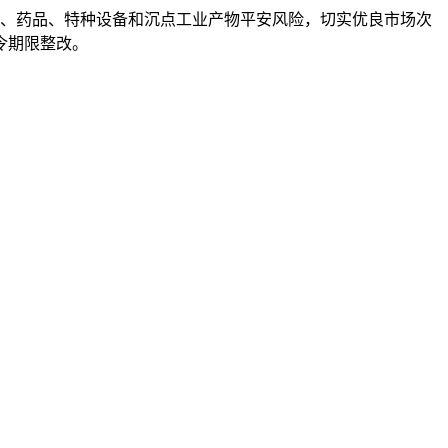
、药品、特种设备和沉点工业产物平安风险，切实优良市场次
令期限整改。