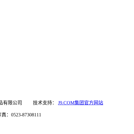
M集团官方网站食品有限公司 技术支持：
J9.COM集团官方网站
0523-87308111