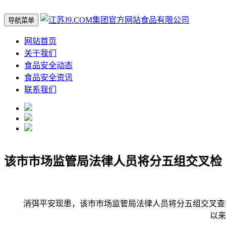
导航菜单
网站首页
关于我们
食品安全动态
食品安全资讯
联系我们
该市市场监管局法律人员将分五组交叉检
消弭平安现患，该市市场监管局法律人员将分五组交叉查抄
以来