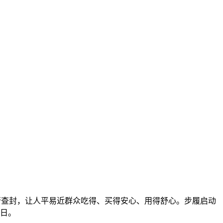
查封，让人平易近群众吃得、买得安心、用得舒心。步履启动
1日。