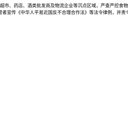
市、药店、酒类批发商及物流企业等沉点区域，严查严控食物
营者宣传《中华人平易近国反不合理合作法》等法令律例，并责