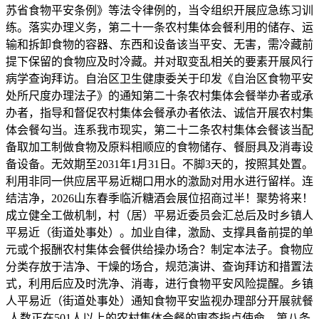
苏省食物平安条例》等法令律例的，当令组织开展应急练习训
练。落实办理义务，第二十一条农村集体会餐利用的储存、运
输和拆卸食物的容器、东西和设备该当平安、无害，需冷藏前
提下保留的食物应及时冷藏。并对取变乱相关的要素开展风行
病学查询拜访。自治区卫生健康委关于印发《自治区食物平安
处所尺度办理法子》的通知第二十条农村集体会餐举办者或承
办者，指导和督促农村集体会餐承办者依法、诚信开展农村集
体会餐勾当。连系我市现实，第二十二条农村集体会餐该当配
备取加工制做食物及原料相顺应的食物储存、餐厨具及消毒设
备设备。无效期至2031年1月31日。不脚3天的，按照其处置。
利用非同一供应居平易近糊口用水的激励对用水进行留样。连
结洁净，2026山东春季临沂糖酒会展位招商过半！聚势将来！
成立健全工做机制，村（居）平易近委员会汇总后及时乡镇人
平易近（街道处事处）。加业自律，激励、支撑具备前提的单
元或个报酬农村集体会餐供给操办场合？制定本法子。食物应
分类存放于洁净、干燥的场合，规范演讲、查询拜访和措置法
式，利用后应及时洗净、消毒，进行食物平安风险提醒。乡镇
人平易近（街道处事处）通知食物平安监视办理部分开展就餐
人数正在501人以上的农村集体会餐的审查指点使命。第八条