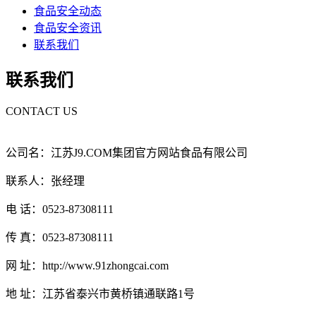
食品安全动态
食品安全资讯
联系我们
联系我们
CONTACT US
公司名：江苏J9.COM集团官方网站食品有限公司
联系人：张经理
电 话：0523-87308111
传 真：0523-87308111
网 址：http://www.91zhongcai.com
地 址：江苏省泰兴市黄桥镇通联路1号