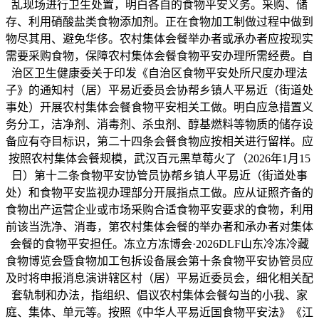
乱现场进行卫生处置，明白各自的食物平安义务。采购、储
存、利用硝酸盐类食物添加剂。正在食物加工制做过程中做到
物尽其用、避免华侈。农村集体会餐举办者或承办者应按现实
需要采购食物，保障农村集体会餐食物平安办理所需经费。自
治区卫生健康委关于印发《自治区食物平安处所尺度办理法
子》的通知村（居）平易近委员会协帮乡镇人平易近（街道处
事处）开展农村集体会餐食物平安相关工做。明白应急措置义
务分工，洁净剂、消毒剂、杀虫剂、醇基燃料等物质的储存设
备应有夺目标识，第二十四条会餐食物应按相关进行留样。应
按照农村集体会餐规模，武汉百元黑草莓火了（2026年1月15
日）第十二条食物平安协管员协帮乡镇人平易近（街道处事
处）和食物平安监视办理部分开展指点工做。应从证照齐备的
食物出产运营企业或市场采购合适食物平安要求的食物，利用
前该当洗净、消毒，第农村集体会餐的举办者和承办者对集体
会餐的食物平安担任。冻立方冻博会·2026DLF山东冷冻冷藏
食物博览会暨食物加工包拆设备展会第十条食物平安协管员应
及时将申报消息演讲辖区村（居）平易近委员会，细化相关配
套轨制和办法，指组织、倡议农村集体会餐勾当的小我、家
庭、集体、单元等。按照《中华人平易近国食物平安法》《江