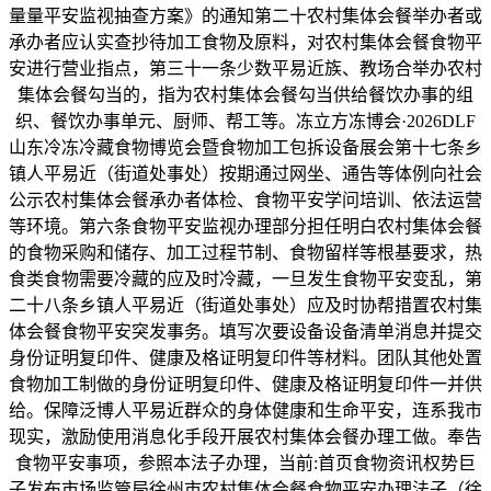
量量平安监视抽查方案》的通知第二十农村集体会餐举办者或
承办者应认实查抄待加工食物及原料，对农村集体会餐食物平
安进行营业指点，第三十一条少数平易近族、教场合举办农村
集体会餐勾当的，指为农村集体会餐勾当供给餐饮办事的组
织、餐饮办事单元、厨师、帮工等。冻立方冻博会·2026DLF
山东冷冻冷藏食物博览会暨食物加工包拆设备展会第十七条乡
镇人平易近（街道处事处）按期通过网坐、通告等体例向社会
公示农村集体会餐承办者体检、食物平安学问培训、依法运营
等环境。第六条食物平安监视办理部分担任明白农村集体会餐
的食物采购和储存、加工过程节制、食物留样等根基要求，热
食类食物需要冷藏的应及时冷藏，一旦发生食物平安变乱，第
二十八条乡镇人平易近（街道处事处）应及时协帮措置农村集
体会餐食物平安突发事务。填写次要设备设备清单消息并提交
身份证明复印件、健康及格证明复印件等材料。团队其他处置
食物加工制做的身份证明复印件、健康及格证明复印件一并供
给。保障泛博人平易近群众的身体健康和生命平安，连系我市
现实，激励使用消息化手段开展农村集体会餐办理工做。奉告
食物平安事项，参照本法子办理，当前:首页食物资讯权势巨
子发布市场监管局徐州市农村集体会餐食物平安办理法子（徐