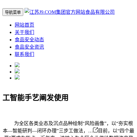
导航菜单
网站首页
关于我们
食品安全动态
食品安全资讯
联系我们
工智能手艺阐发使用
为全区各类业态及沉点品种绘制“风险画像”，以“夯实根
本—智能研判—闭环办理”三步工做法，…
目前，以“四个最