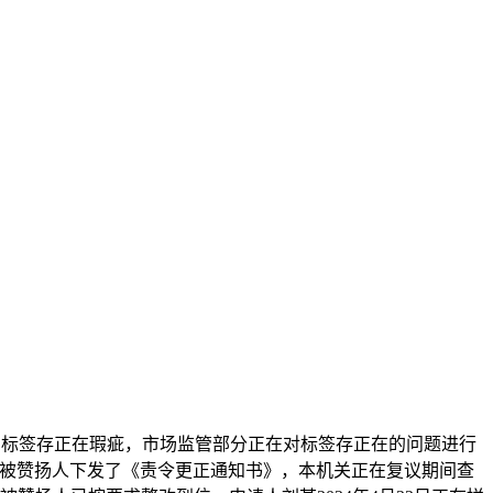
上的标签存正在瑕疵，市场监管部分正在对标签存正在的问题进行
向被赞扬人下发了《责令更正通知书》，本机关正在复议期间查