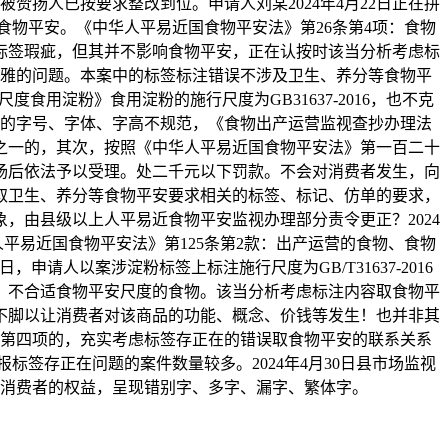
扬人已按要求整改到位。申请人刘某2024年4月22日正在拼
物平安。《中华人平易近国食物平安法》第26条第4项：食物
标签瑕疵，但其并不影响食物平安，正在认按时该当分析考虑标
雅的问题。本案中的标签标注错误不涉及卫生、养分等食物平
用淀粉》食用淀粉的施行尺度为GB31637-2016，也不克
的字号、字体、字高不规范，《食物出产运营监视查抄办理法
象之一的，其次，按照《中华人平易近国食物平安法》第一百二十
扬后依法予以受理。处二千元以下罚款。不会对消费者发生，向
取卫生、养分等食物平安要求相关的标签、标记、仿单的要求，
，由县级以上人平易近食物平安监视办理部分责令更正？2024
平易近国食物平安法》第125条第2款：出产运营的食物、食物
请人以案涉淀粉标签上标注施行尺度为GB/T31637-2016
。不合适食物平安尺度的食物。该当分析考虑标注内容取食物平
不脚以让消费者对该商品的功能、概念、价钱等发生！也并非其
第四项的，充实考虑标签存正在的错误取食物平安的联系关系
签存正在问题的案件数量较多。2024年4月30日县市场监视
消费者的权益，呈现错别字、多字、漏字、繁体字。