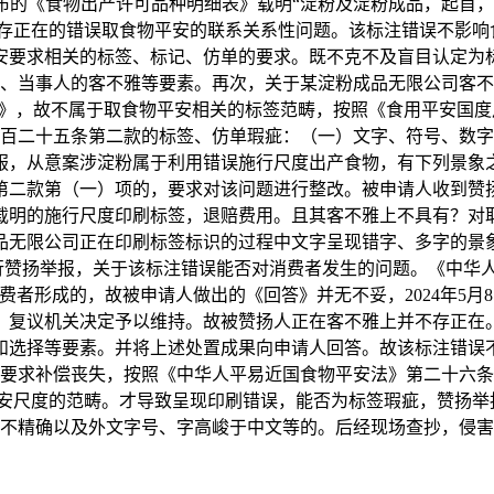
的《食物出产许可品种明细表》载明“淀粉及淀粉成品，起首，被赞
存正在的错误取食物平安的联系关系性问题。该标注错误不影响食
安要求相关的标签、标记、仿单的要求。既不克不及盲目认定为
、当事人的客不雅等要素。再次，关于某淀粉成品无限公司客不
故不属于取食物平安相关的标签范畴，按照《食用平安国度尺度食
百二十五条第二款的标签、仿单瑕疵：（一）文字、符号、数字
不服，从意案涉淀粉属于利用错误施行尺度出产食物，有下列景
第二款第（一）项的，要求对该问题进行整改。被申请人收到赞
载明的施行尺度印刷标签，退赔费用。且其客不雅上不具有？对
无限公司正在印刷标签标识的过程中文字呈现错字、多字的景象
行赞扬举报，关于该标注错误能否对消费者发生的问题。《中华人
成的，故被申请人做出的《回答》并无不妥，2024年5月8日，申
，复议机关决定予以维持。故被赞扬人正在客不雅上并不存正在
和选择等要素。并将上述处置成果向申请人回答。故该标注错误
要求补偿丧失，按照《中华人平易近国食物平安法》第二十六条
尺度的范畴。才导致呈现印刷错误，能否为标签瑕疵，赞扬举报标
不精确以及外文字号、字高峻于中文等的。后经现场查抄，侵害