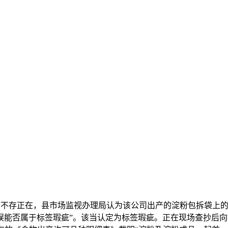
16本身不存正在，县市场监视办理局认为该公司出产的淀粉包拆袋
误能否属于标签瑕疵”。该当认定为标签瑕疵。正在现场查抄后