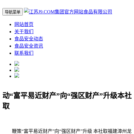
导航菜单
网站首页
关于我们
食品安全动态
食品安全资讯
联系我们
动“富平易近财产”向“强区财产”升级本社
取
鞭策“富平易近财产”向“强区财产”升级 本社取福建漳州龙