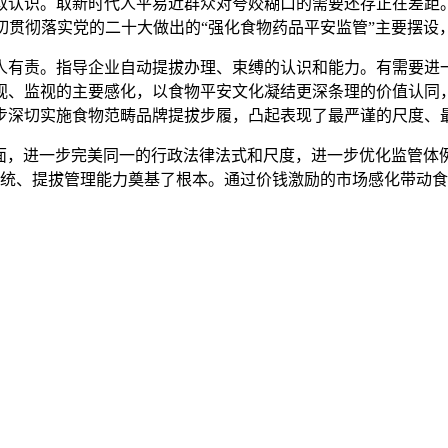
取认识。取新时代人平易近群众对夸姣糊口的需要还存正在差距
切贯彻落实党的二十大做出的“强化食物药品平安监管”主要摆设
有责。指导企业自动提拔办理、束缚的认识和能力。有需要进一
视、监视的主要感化，以食物平安文化凝结更深条理的价值认同
步深切实施食物范畴品牌提拔步履，凸起表现了最严谨的尺度、
，进一步完美同一的行政法律法式和尺度，进一步优化监管体
统、提拔管理能力奠基了根本。通过价钱激励的市场感化带动食