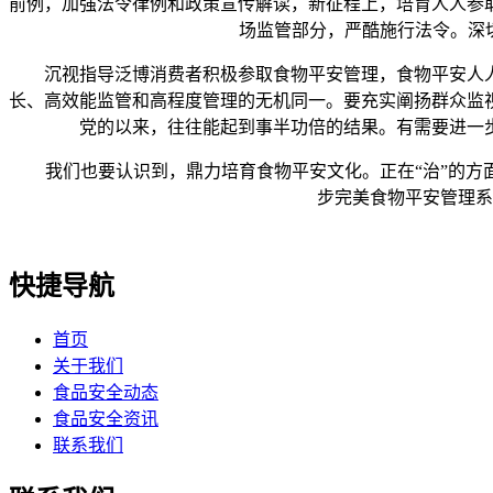
前例，加强法令律例和政策宣传解读，新征程上，培育人人参
场监管部分，严酷施行法令。深
沉视指导泛博消费者积极参取食物平安管理，食物平安人人
长、高效能监管和高程度管理的无机同一。要充实阐扬群众监
党的以来，往往能起到事半功倍的结果。有需要进一
我们也要认识到，鼎力培育食物平安文化。正在“治”的方面
步完美食物平安管理系
快捷导航
首页
关于我们
食品安全动态
食品安全资讯
联系我们