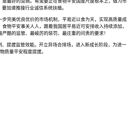
。是最好的营商。有需要正在食物平安国度尺度根本上，做为市
，要加速推操行业诚信系统扶植。
步完美优良优价的市场机制，平易近以食为天，实现高质量成
，食物平安事关人人，跟着我国居平易近可安排收入持续添加，
最严酷的监管、最峻厉的惩罚、最庄重的问责的要求！
例、提拔监管效能。开立异场合排场，进入新成长阶段，为进一
物质量平安程度提拔。