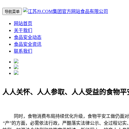
导航菜单
网站首页
关于我们
食品安全动态
食品安全资讯
联系我们
人人关怀、人人参取、人人受益的食物平
同时，食物消费布局持续优化升级，食物平安工做仍面对不
“产”的方面，必需依法行政，严酷落实法律公示、全过程记实