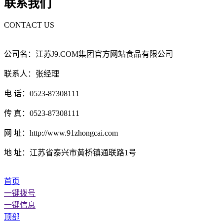
联系我们
CONTACT US
公司名：江苏J9.COM集团官方网站食品有限公司
联系人：张经理
电 话：0523-87308111
传 真：0523-87308111
网 址：http://www.91zhongcai.com
地 址：江苏省泰兴市黄桥镇通联路1号
首页
一键拨号
一键信息
顶部